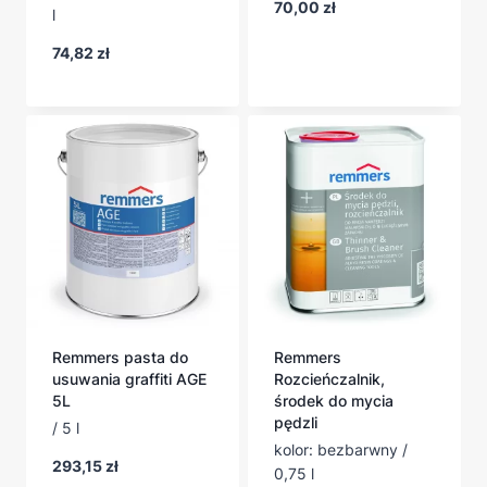
70,00
zł
l
74,82
zł
Remmers pasta do
Remmers
usuwania graffiti AGE
Rozcieńczalnik,
5L
środek do mycia
pędzli
/ 5 l
kolor: bezbarwny /
293,15
zł
0,75 l