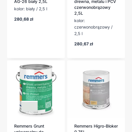
AG-26 biały 2,5L
drewna, metalu i PCV
czerwonobrązowy
kolor: biały / 2,5 l
2,5L
280,68
zł
kolor:
czerwonobrązowy /
2,5 l
280,67
zł
Remmers Grunt
Remmers Higro-Bloker
uniwersalny do
0,75L