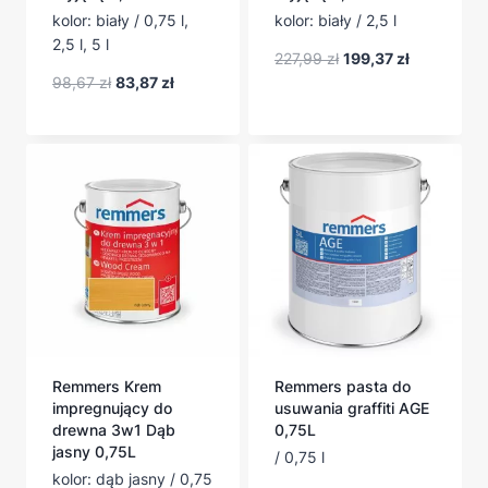
kolor: biały / 0,75 l,
kolor: biały / 2,5 l
2,5 l, 5 l
Pierwotna
Aktualna
227,99
zł
199,37
zł
cena
cena
Pierwotna
Aktualna
98,67
zł
83,87
zł
wynosiła:
wynosi:
cena
cena
227,99 zł.
199,37 zł.
wynosiła:
wynosi:
98,67 zł.
83,87 zł.
Remmers Krem
Remmers pasta do
impregnujący do
usuwania graffiti AGE
drewna 3w1 Dąb
0,75L
jasny 0,75L
/ 0,75 l
kolor: dąb jasny / 0,75