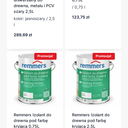
drewna, metalu i PCV
/ 0,75 l
szary 2,5L
123,75
zł
kolor: jasnoszary / 2,5
l
289,69
zł
Promocja!
Promocja!
Remmers Izolant do
Remmers Izolant do
drewna pod farbę
drewna pod farbę
kryjącą 0,75L
kryjącą 2,5L