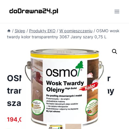
Przejdź
do
treści
/
Sklep
/
Produkty EKO
/
W pomieszczeniu
/
OSMO wosk
twardy kolor transparentny 3067 Jasny szary 0,75 L
OSMO wosk twardy kolor
transparentny 3067 Jasny
szary 0,75 L
194,06
zł