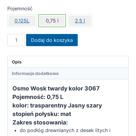
Pojemność
0,125L
0,75 l
2,5 l
ilość
Dodaj do koszyka
OSMO
wosk
twardy
Opis
kolor
Informacje dodatkowe
transparentny
3067
Osmo Wosk twardy kolor 3067
Jasny
Pojemność:
0,75 L
szary
kolor: trasparentny Jasny szary
0,75
L
stopień połysku: mat
Zakres stosowania:
do podłóg drewnianych z desek litych i