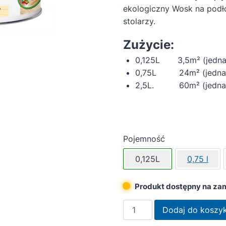
ekologiczny Wosk na podł
stolarzy.
Zużycie:
0,125L 3,5m² (jedna
0,75L 24m² (jedna 
2,5L. 60m² (jedna 
Pojemność
0,125L
0,75 l
Produkt dostępny na za
ilość
Dodaj do koszy
OSMO