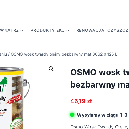
EWNĄTRZ
PRODUKTY EKO
RENOWACJA, CZYSZCZE
eniu
/
OSMO wosk twardy olejny bezbarwny mat 3062 0,125 L
OSMO wosk tw
bezbarwny mat
46,19
zł
Wysyłamy w ciągu 1-3 
Osmo Wosk Twardy Olejny 