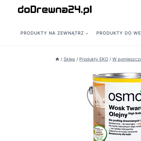
Przejdź
do
treści
PRODUKTY NA ZEWNĄTRZ
PRODUKTY DO W
/
Sklep
/
Produkty EKO
/
W pomieszcz