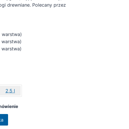
ogi drewniane. Polecany przez
 warstwa)
warstwa)
warstwa)
2,5 l
mówienie
ka