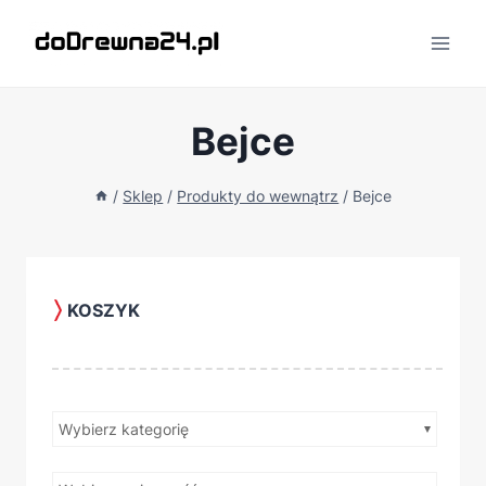
Przejdź
do
treści
Bejce
/
Sklep
/
Produkty do wewnątrz
/
Bejce
KOSZYK
Wybierz kategorię