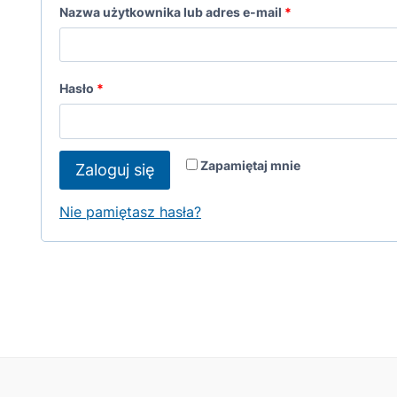
W
Nazwa użytkownika lub adres e-mail
*
y
m
W
Hasło
*
a
y
g
m
a
Zapamiętaj mnie
Zaloguj się
a
n
g
Nie pamiętasz hasła?
e
a
n
e