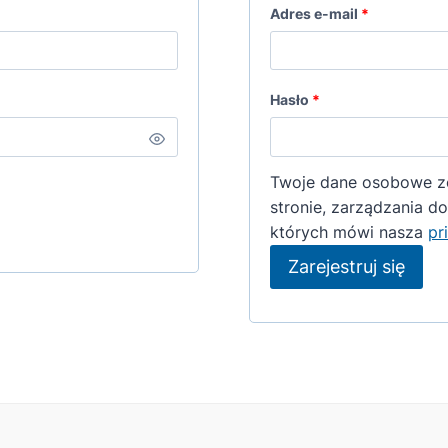
W
Adres e-mail
*
y
m
W
Hasło
*
a
y
g
m
Twoje dane osobowe zos
a
a
stronie, zarządzania d
n
których mówi nasza
pr
g
e
Zarejestruj się
a
n
e