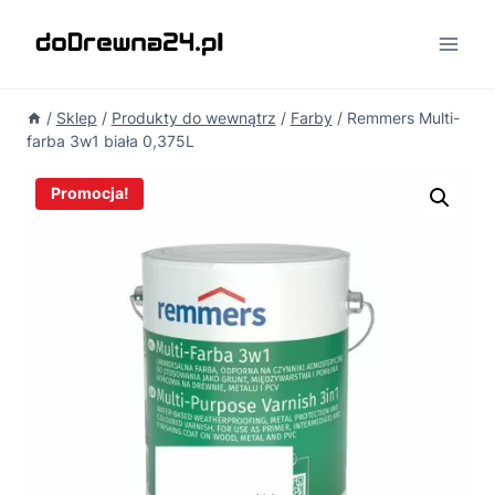
Przejdź
do
treści
/
Sklep
/
Produkty do wewnątrz
/
Farby
/
Remmers Multi-
farba 3w1 biała 0,375L
Promocja!