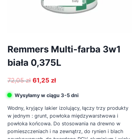
Remmers Multi-farba 3w1
biała 0,375L
Pierwotna
Aktualna
72,05
zł
61,25
zł
cena
cena
Wysyłamy w ciągu 3-5 dni
wynosiła:
wynosi:
Wodny, kryjący lakier izolujący, łączy trzy produkty
72,05 zł.
61,25 zł.
w jednym : grunt, powłoka międzywarstwowa i
powłoka końcowa. Do stosowania na drewno w
pomieszczeniach i na zewnątrz, do rynien i blach
ocynkowanych, do twardego PCV, aluminium i wielu