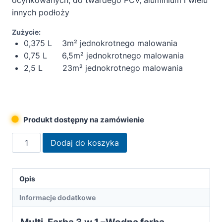
innych podłoży
Zużycie:
0,375 L 3m² jednokrotnego malowania
0,75 L 6,5m² jednokrotnego malowania
2,5 L 23m² jednokrotnego malowania
Produkt dostępny na zamówienie
ilość
Dodaj do koszyka
Remmers
Multi-
farba
Opis
3w1
Informacje dodatkowe
biała
0,375L