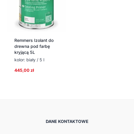
Remmers Izolant do
drewna pod farbę
kryjącą 5L
kolor: biały / 5 l
445,00
zł
DANE KONTAKTOWE