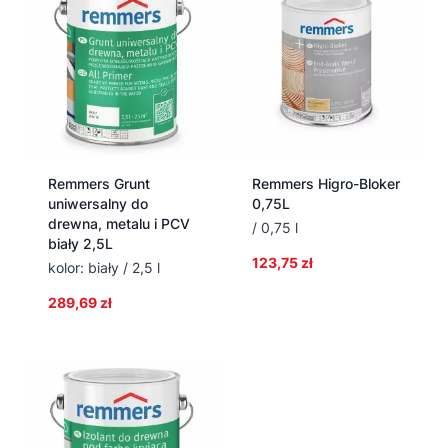
Remmers Grunt
Remmers Higro-Bloker
uniwersalny do
0,75L
drewna, metalu i PCV
/ 0,75 l
biały 2,5L
123,75
zł
kolor: biały / 2,5 l
289,69
zł