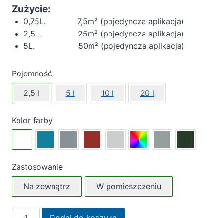
Zużycie:
0,75L. 7,5m² (pojedyncza aplikacja)
2,5L. 25m² (pojedyncza aplikacja)
5L. 50m² (pojedyncza aplikacja)
Pojemność
2,5 l
5 l
10 l
20 l
Kolor farby
Zastosowanie
Na zewnątrz
W pomieszczeniu
ilość
Dodaj do koszyka