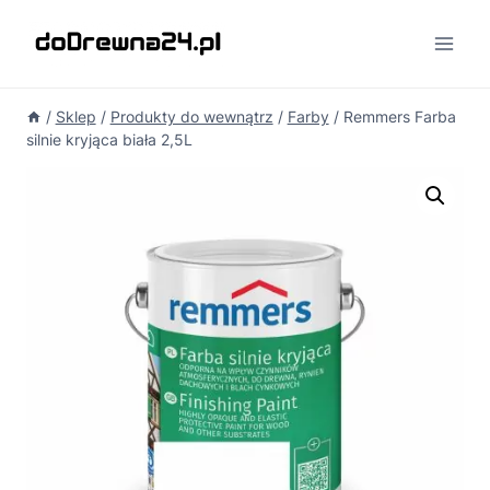
Przejdź
do
treści
/
Sklep
/
Produkty do wewnątrz
/
Farby
/
Remmers Farba
silnie kryjąca biała 2,5L