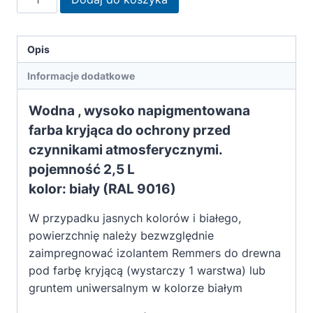
Remmers
Farba
silnie
Opis
kryjąca
Informacje dodatkowe
biała
2,5L
Wodna , wysoko napigmentowana
farba kryjąca do ochrony przed
czynnikami atmosferycznymi.
pojemność 2,5 L
kolor: biały (RAL 9016)
W przypadku jasnych kolorów i białego,
powierzchnię należy bezwzględnie
zaimpregnować izolantem Remmers do drewna
pod farbę kryjącą (wystarczy 1 warstwa) lub
gruntem uniwersalnym w kolorze białym