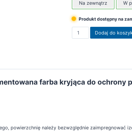
Na zewnątrz
W p
Produkt dostępny na za
ilość
Dodaj do koszy
Remmers
Farba
silnie
kryjąca
jasnoszara
2,5L
entowana farba kryjąca do ochrony 
ałego, powierzchnię należy bezwzględnie zaimpregnować 