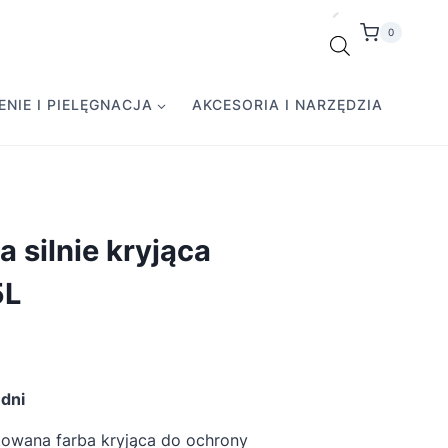
0
NIE I PIELĘGNACJA
AKCESORIA I NARZĘDZIA
 silnie kryjąca
5L
dni
owana farba kryjąca do ochrony