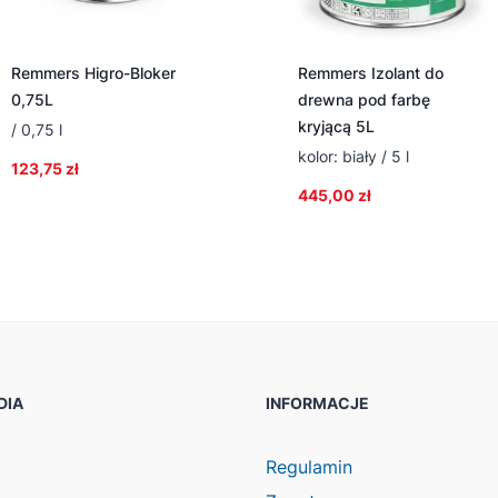
Remmers Higro-Bloker
Remmers Izolant do
0,75L
drewna pod farbę
kryjącą 5L
/ 0,75 l
kolor: biały / 5 l
123,75
zł
445,00
zł
DIA
INFORMACJE
ook
agram
Regulamin