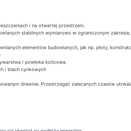
zczeniach i na otwartej przestrzeni.
wlanych stabilnych wymiarowo w ograniczonym zakresie, ta
wnianych elementów budowlanych, jak np. płoty, konstruk
a
zywarstwa i powłoka końcowa.
h i blach cynkowych
gnowanym drewnie. Przestrzegać zalecanych czasów utrwal
e się również na podłoża mineralne