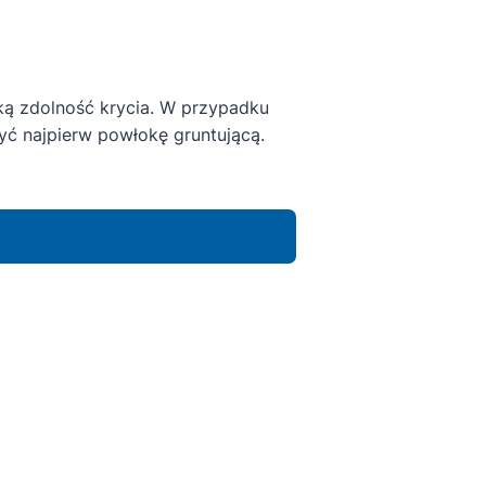
ą zdolność krycia. W przypadku
́ najpierw powłokę gruntującą.