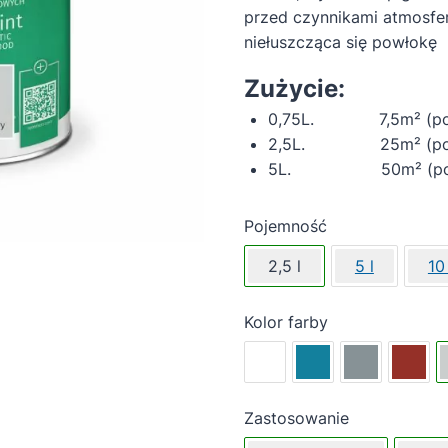
przed czynnikami atmosfer
niełuszcząca się powłokę
Zużycie:
0,75L. 7,5m² (pojed
2,5L. 25m² (pojedy
5L. 50m² (pojedy
Pojemność
2,5 l
5 l
10 
Kolor farby
Zastosowanie