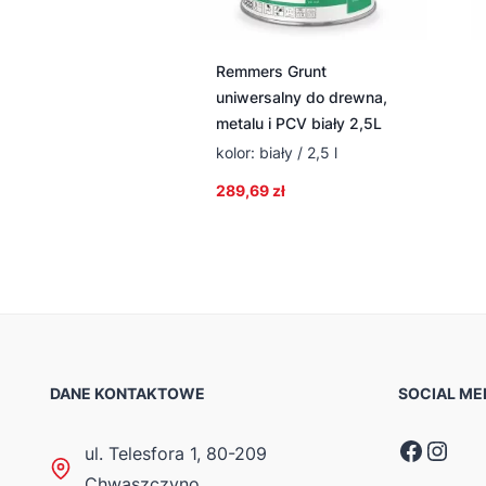
Remmers Grunt
uniwersalny do drewna,
metalu i PCV biały 2,5L
kolor: biały / 2,5 l
289,69
zł
DANE KONTAKTOWE
SOCIAL ME
Faceb
Inst
ul. Telesfora 1, 80-209
Chwaszczyno