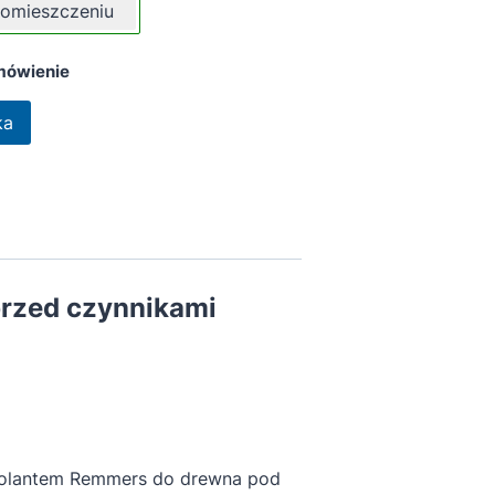
omieszczeniu
mówienie
ka
przed czynnikami
izolantem Remmers do drewna pod