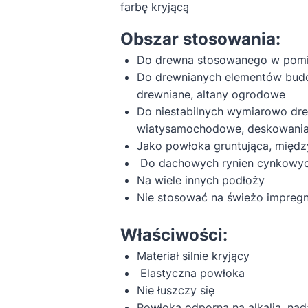
farbę kryjącą
Obszar stosowania:
Do drewna stosowanego w pomies
Do drewnianych elementów budo
drewniane, altany ogrodowe
Do niestabilnych wymiarowo dre
wiatysamochodowe, deskowani
Jako powłoka gruntująca, międ
Do dachowych rynien cynkowyc
Na wiele innych podłoży
Nie stosować na świeżo impre
Właściwości:
Materiał silnie kryjący
Elastyczna powłoka
Nie łuszczy się
Powłoka odporna na alkalia, nadaj