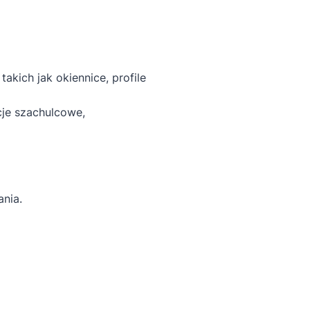
kich jak okiennice, profile
cje szachulcowe,
ania.