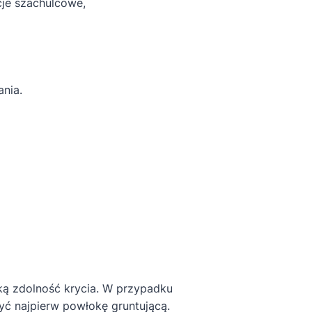
cje szachulcowe,
ania.
ą zdolność krycia. W przypadku
́ najpierw powłokę gruntującą.