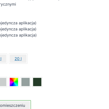
rycznymi
yncza aplikacja)
ncza aplikacja)
ncza aplikacja)
l
20 l
omieszczeniu