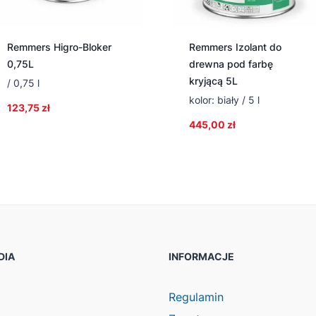
Remmers Higro-Bloker
Remmers Izolant do
0,75L
drewna pod farbę
kryjącą 5L
/ 0,75 l
kolor: biały / 5 l
123,75
zł
445,00
zł
DIA
INFORMACJE
ook
agram
Regulamin