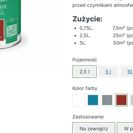
przed czynnikami atmosfe
Zużycie:
0,75L. 7,5m² (pojed
2,5L. 25m² (pojedy
5L. 50m² (pojedy
Pojemność
2,5 l
5 l
10 
Kolor farby
Zastosowanie
Na zewnątrz
W p