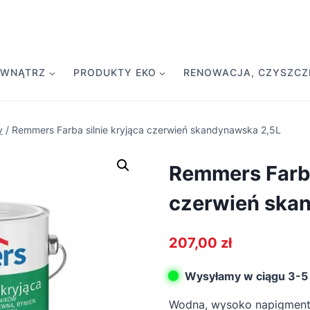
EWNĄTRZ
PRODUKTY EKO
RENOWACJA, CZYSZCZE
y
/
Remmers Farba silnie kryjąca czerwień skandynawska 2,5L
Remmers Farba
czerwień ska
207,00
zł
Wysyłamy w ciągu 3-5 
Wodna, wysoko napigment