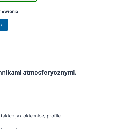
mówienie
ka
nnikami atmosferycznymi.
kich jak okiennice, profile