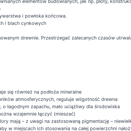
wnianych elementów budowlanych, jak np. płoty, konstruk
a
zywarstwa i powłoka końcowa.
h i blach cynkowych
gnowanym drewnie. Przestrzegać zalecanych czasów utrwal
e się również na podłoża mineralne
ików atmosferycznych, reguluje wilgotność drewna
 o łagodnym zapachu, mało uciążliwy dla środowiska
żna wzajemnie łączyć (mieszać)
ory mają – z uwagi na zastosowaną pigmentację – niewielk
by w miejscach ich stosowania na całej powierzchni nałożyc