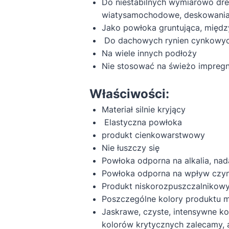
Do niestabilnych wymiarowo dre
wiatysamochodowe, deskowani
Jako powłoka gruntująca, międ
Do dachowych rynien cynkowyc
Na wiele innych podłoży
Nie stosować na świeżo impre
Właściwości:
Materiał silnie kryjący
Elastyczna powłoka
produkt cienkowarstwowy
Nie łuszczy się
Powłoka odporna na alkalia, nadaj
Powłoka odporna na wpływ czynn
Produkt niskorozpuszczalnikowy,
Poszczególne kolory produktu mo
Jaskrawe, czyste, intensywne kol
kolorów krytycznych zalecamy, a