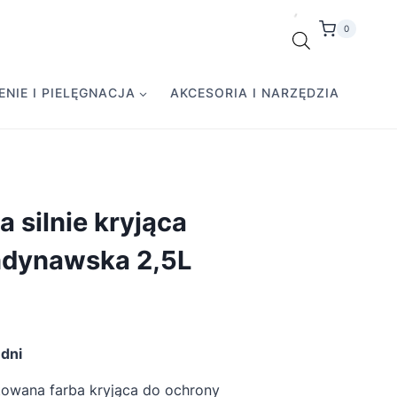
0
NIE I PIELĘGNACJA
AKCESORIA I NARZĘDZIA
 silnie kryjąca
ndynawska 2,5L
dni
owana farba kryjąca do ochrony