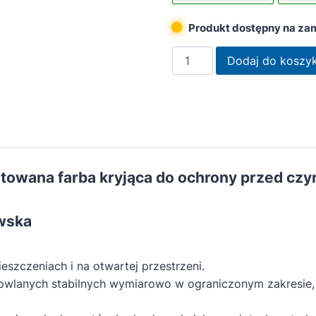
Produkt dostępny na za
ilość
Dodaj do koszy
Remmers
Farba
silnie
kryjąca
czerwień
skandynawska
owana farba kryjąca do ochrony przed czy
2,5L
wska
zczeniach i na otwartej przestrzeni.
wlanych stabilnych wymiarowo w ograniczonym zakresie, ta