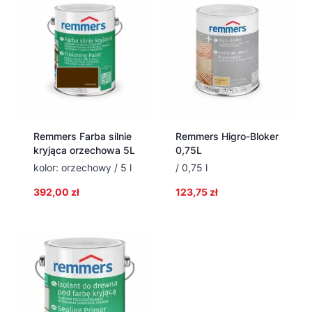
Remmers Farba silnie
Remmers Higro-Bloker
kryjąca orzechowa 5L
0,75L
kolor: orzechowy / 5 l
/ 0,75 l
392,00
zł
123,75
zł