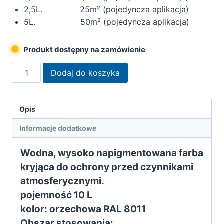
2,5L. 25m² (pojedyncza aplikacja)
5L. 50m² (pojedyncza aplikacja)
Produkt dostępny na zamówienie
ilość
Dodaj do koszyka
Remmers
Farba
silnie
Opis
kryjąca
Informacje dodatkowe
orzechowa
10L
Wodna, wysoko napigmentowana farba
kryjąca do ochrony przed czynnikami
atmosferycznymi.
pojemność 10 L
kolor: orzechowa RAL 8011
Obszar stosowania: