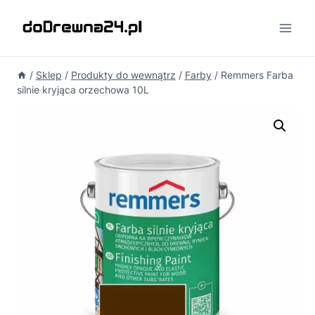
Przejdź
do
treści
/
Sklep
/
Produkty do wewnątrz
/
Farby
/
Remmers Farba
silnie kryjąca orzechowa 10L