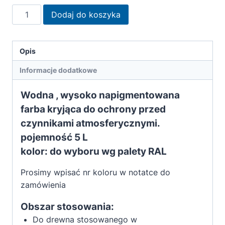
ilość
Dodaj do koszyka
Remmers
Farba
silnie
Opis
kryjąca
Informacje dodatkowe
kolory
niestndardowy
Wodna , wysoko napigmentowana
wg
farba kryjąca do ochrony przed
RAL
czynnikami atmosferycznymi.
5L
pojemność 5 L
kolor: do wyboru wg palety RAL
Prosimy wpisać nr koloru w notatce do
zamówienia
Obszar stosowania:
Do drewna stosowanego w