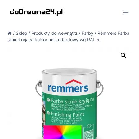
Przejdź
do
treści
/
Sklep
/
Produkty do wewnątrz
/
Farby
/
Remmers Farba
silnie kryjąca kolory niestndardowy wg RAL 5L