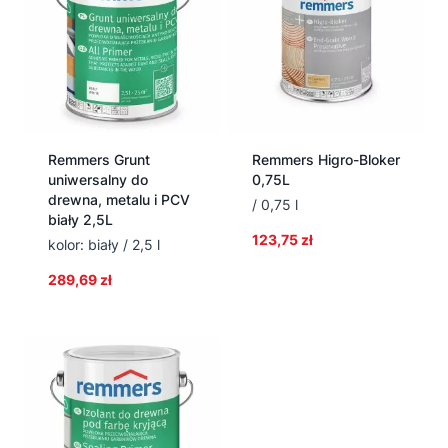
Remmers Grunt
Remmers Higro-Bloker
uniwersalny do
0,75L
drewna, metalu i PCV
/ 0,75 l
biały 2,5L
123,75
zł
kolor: biały / 2,5 l
289,69
zł