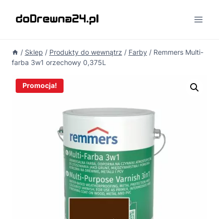
Przejdź
do
treści
/
Sklep
/
Produkty do wewnątrz
/
Farby
/
Remmers Multi-
farba 3w1 orzechowy 0,375L
Promocja!