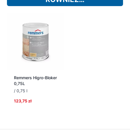
Remmers Higro-Bloker
0,75L
/ 0,75 l
123,75
zł