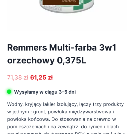
Remmers Multi-farba 3w1
orzechowy 0,375L
Pierwotna
Aktualna
71,38
zł
61,25
zł
cena
cena
Wysyłamy w ciągu 3-5 dni
wynosiła:
wynosi:
Wodny, kryjący lakier izolujący, łączy trzy produkty
71,38 zł.
61,25 zł.
w jednym : grunt, powłoka międzywarstwowa i
powłoka końcowa. Do stosowania na drewno w
pomieszczeniach i na zewnątrz, do rynien i blach
ocynkowanych, do twardego PCV, aluminium i wielu