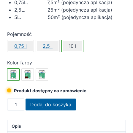
0,75L. 7,5m² (pojedyncza aplikacja)
2,5L. 25m² (pojedyncza aplikacja)
5L. 50m² (pojedyncza aplikacja)
Pojemność
0,75 l
2,5 l
10 l
Kolor farby
Produkt dostępny na zamówienie
ilość
Dodaj do koszyka
Remmers
Grunt
uniwersalny
Opis
do