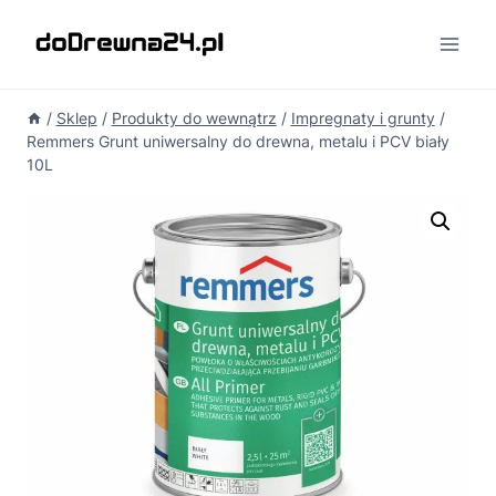
Przejdź
do
treści
/
Sklep
/
Produkty do wewnątrz
/
Impregnaty i grunty
/
Remmers Grunt uniwersalny do drewna, metalu i PCV biały
10L