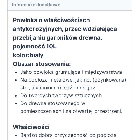
Informacje dodatkowe
drewna,
metalu
Powłoka o właściwościach
i
antykorozyjnych, przeciwdziałająca
PCV
przebijaniu garbników drewna.
biały
10L
pojemność 10L
kolor:biały
Obszar stosowania:
Jako powłoka gruntująca i międzywarstwa
Na podłoża metalowe, jak np. (ocynkowana)
stal, aluminium, miedź, mosiądz
Do twardych tworzyw sztucznych
Do drewna stosowanego w
pomieszczeniach i na otwartej przestrzeni.
Właściwości
Bardzo dobra przyczepność do podłoża