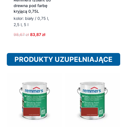
drewna pod farbę
kryjącą 0,75L
kolor: biały / 0,75 l,
2,5 l, 5 l
Pierwotna
Aktualna
98,67
zł
83,87
zł
cena
cena
wynosiła:
wynosi:
98,67 zł.
83,87 zł.
PRODUKTY UZUPEŁNIAJĄCE