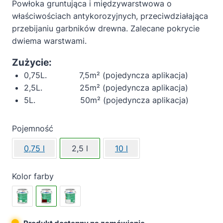
Powłoka gruntująca i międzywarstwowa o
właściwościach antykorozyjnych, przeciwdziałająca
przebijaniu garbników drewna. Zalecane pokrycie
dwiema warstwami.
Zużycie:
0,75L. 7,5m² (pojedyncza aplikacja)
2,5L. 25m² (pojedyncza aplikacja)
5L. 50m² (pojedyncza aplikacja)
Pojemność
0,75 l
2,5 l
10 l
Kolor farby