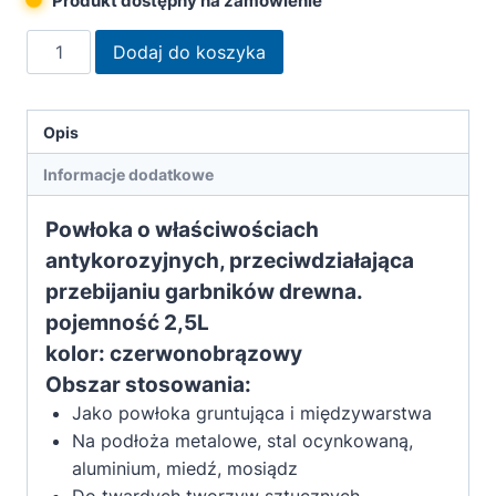
Produkt dostępny na zamówienie
ilość
Dodaj do koszyka
Remmers
Grunt
uniwersalny
Opis
do
Informacje dodatkowe
drewna,
metalu
Powłoka o właściwościach
i
antykorozyjnych, przeciwdziałająca
PCV
przebijaniu garbników drewna.
czerwonobrązowy
2,5L
pojemność 2,5L
kolor: czerwonobrązowy
Obszar stosowania:
Jako powłoka gruntująca i międzywarstwa
Na podłoża metalowe, stal ocynkowaną,
aluminium, miedź, mosiądz