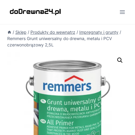
Przejdź
do
treści
/
Sklep
/
Produkty do wewnątrz
/
Impregnaty i grunty
/
Remmers Grunt uniwersalny do drewna, metalu i PCV
czerwonobrązowy 2,5L