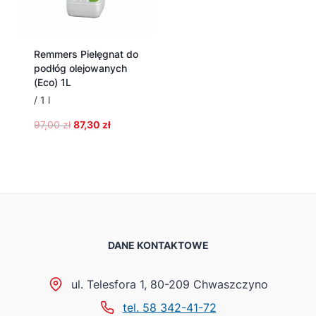
Remmers Pielęgnat do
podłóg olejowanych
(Eco) 1L
/ 1 l
Pierwotna
Aktualna
97,00
zł
87,30
zł
cena
cena
wynosiła:
wynosi:
97,00 zł.
87,30 zł.
DANE KONTAKTOWE
ul. Telesfora 1, 80-209 Chwaszczyno
tel. 58 342-41-72