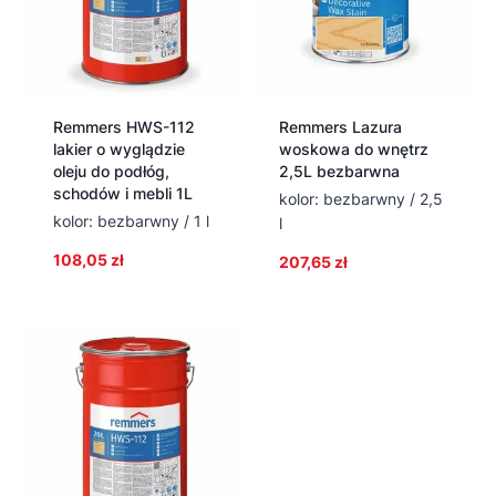
Remmers HWS-112
Remmers Lazura
lakier o wyglądzie
woskowa do wnętrz
oleju do podłóg,
2,5L bezbarwna
schodów i mebli 1L
kolor: bezbarwny / 2,5
kolor: bezbarwny / 1 l
l
108,05
zł
207,65
zł