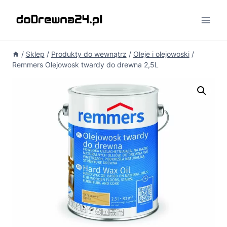
Przejdź
do
treści
/
Sklep
/
Produkty do wewnątrz
/
Oleje i olejowoski
/
Remmers Olejowosk twardy do drewna 2,5L