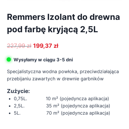
Remmers Izolant do drewna
pod farbę kryjącą 2,5L
Pierwotna
Aktualna
227,99
zł
199,37
zł
cena
cena
Wysyłamy w ciągu 3-5 dni
wynosiła:
wynosi:
Specjalistyczna wodna powłoka, przeciwdziałająca
227,99 zł.
199,37 zł.
przebijaniu zawartych w drewnie garbników
Zużycie:
0,75L. 10 m² (pojedyncza aplikacja)
2,5L. 35 m² (pojedyncza aplikacja)
5L. 70 m² (pojedyncza aplikacja)