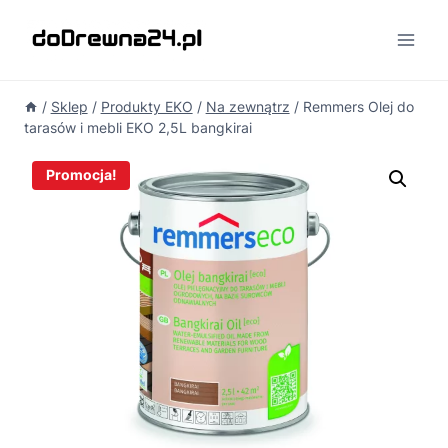
Przejdź
do
treści
/
Sklep
/
Produkty EKO
/
Na zewnątrz
/
Remmers Olej do
tarasów i mebli EKO 2,5L bangkirai
Promocja!