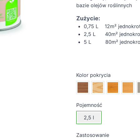
bazie olejów roślinnych
Zużycie:
0,75 L 12m² jednokro
2,5 L 40m² jednokro
5 L 80m² jednokrot
Kolor pokrycia
Pojemność
2,5 l
Zastosowanie