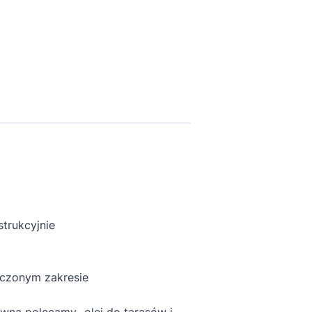
trukcyjnie
czonym zakresie
ewna polecamy „olej do tarasów i