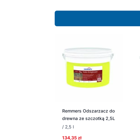
Remmers Odszarzacz do
drewna ze szczotką 2,5L
/ 2,5 l
134,35
zł