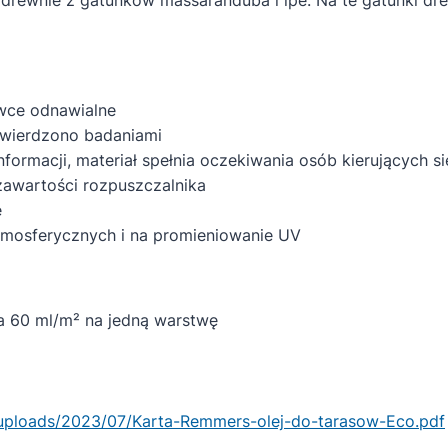
wce odnawialne
twierdzono badaniami
ormacji, materiał spełnia oczekiwania osób kierujących s
zawartości rozpuszczalnika
ę
mosferycznych i na promieniowanie UV
na 60 ml/m² na jedną warstwę
/uploads/2023/07/Karta-Remmers-olej-do-tarasow-Eco.pdf