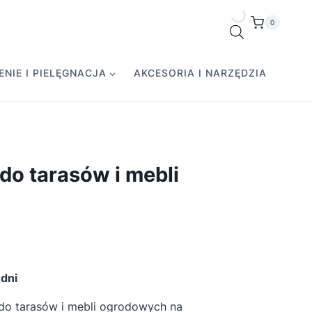
0
NIE I PIELĘGNACJA
AKCESORIA I NARZĘDZIA
do tarasów i mebli
tualna
na
dni
nosi:
 do tarasów i mebli ogrodowych na
0,00 zł.