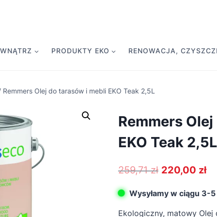
EWNĄTRZ
PRODUKTY EKO
RENOWACJA, CZYSZCZE
/
Remmers Olej do tarasów i mebli EKO Teak 2,5L
Remmers Olej 
EKO Teak 2,5L
Pierwotna
Ak
259,71
zł
220,00
zł
cena
ce
Wysyłamy w ciągu 3-5 
wynosiła:
wy
Ekologiczny, matowy Olej
259,71 zł.
22