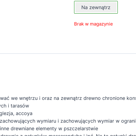
Na zewnątrz
Brak w magazynie
ać we wnętrzu i oraz na zewnątrz drewno chronione kons
ch i tarasów
glezja, accoya
zachowujących wymiaru i zachowujących wymiar w ograni
 inne drewniane elementy w pszczelarstwie
 drewnie z gatunków massaranduba i ipé. Na te gatunki dr