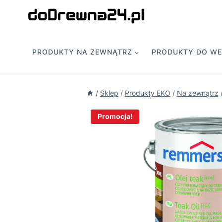
Przejdź
do
treści
PRODUKTY NA ZEWNĄTRZ
PRODUKTY DO W
/
Sklep
/
Produkty EKO
/
Na zewnątrz
Promocja!