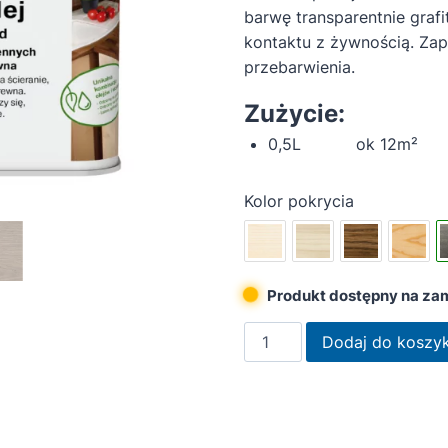
barwę transparentnie gra
kontaktu z żywnością. Za
przebarwienia.
Zużycie:
0,5L ok 12m²
Kolor pokrycia
Produkt dostępny na za
ilość
Dodaj do koszy
OSMO
Top-
olej
3039