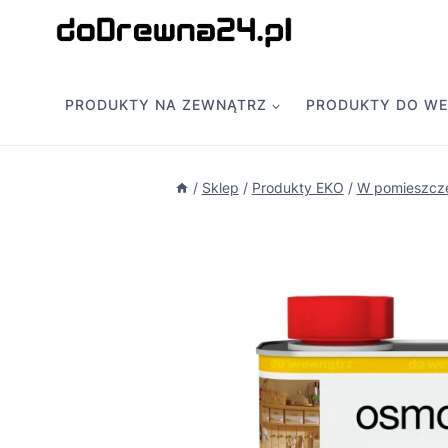
Przejdź
do
treści
PRODUKTY NA ZEWNĄTRZ
PRODUKTY DO W
/
Sklep
/
Produkty EKO
/
W pomieszcz