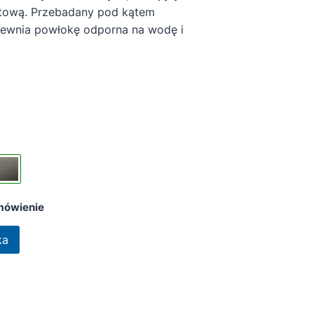
fitową. Przebadany pod kątem
pewnia powłokę odporna na wodę i
mówienie
ka