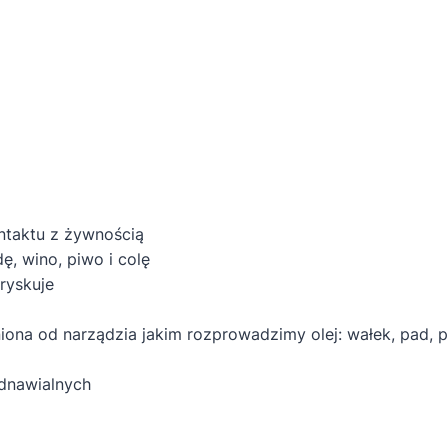
ntaktu z żywnością
, wino, piwo i colę
pryskuje
niona od narządzia jakim rozprowadzimy olej: wałek, pad,
dnawialnych