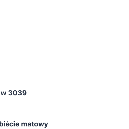
Grafit
Jedwabiście
matowy
0,5L
tów 3039
abiście matowy