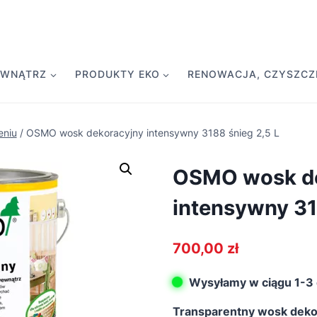
EWNĄTRZ
PRODUKTY EKO
RENOWACJA, CZYSZCZE
eniu
/
OSMO wosk dekoracyjny intensywny 3188 śnieg 2,5 L
OSMO wosk de
intensywny 31
700,00
zł
Wysyłamy w ciągu 1-3 
Transparentny wosk deko