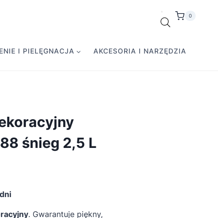
0
NIE I PIELĘGNACJA
AKCESORIA I NARZĘDZIA
koracyjny
88 śnieg 2,5 L
dni
racyjny
. Gwarantuje piękny,