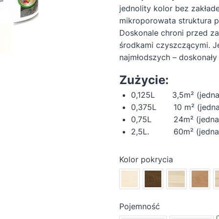
jednolity kolor bez zakład
mikroporowata struktura 
Doskonale chroni przed za
środkami czyszczącymi. Je
najmłodszych – doskonały 
Zużycie:
0,125L 3,5m² (jedna
0,375L 10 m² (jedna
0,75L 24m² (jedna 
2,5L. 60m² (jedna 
Kolor pokrycia
Pojemność