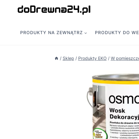
Przejdź
do
treści
PRODUKTY NA ZEWNĄTRZ
PRODUKTY DO W
/
Sklep
/
Produkty EKO
/
W pomieszcz