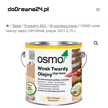
Przejdź
do
treści
/
Sklep
/
Produkty EKO
/
W pomieszczeniu
/
OSMO wosk
twardy olejny ORYGINAŁ połysk 3011 0,75 L