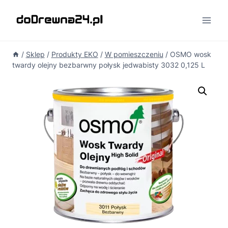
Przejdź
do
treści
/
Sklep
/
Produkty EKO
/
W pomieszczeniu
/
OSMO wosk
twardy olejny bezbarwny połysk jedwabisty 3032 0,125 L