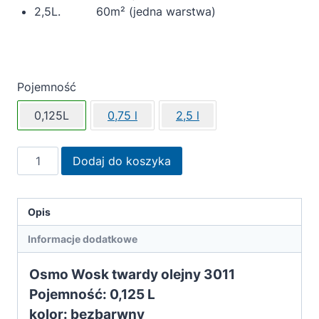
2,5L. 60m² (jedna warstwa)
Pojemność
0,125L
0,75 l
2,5 l
ilość
Dodaj do koszyka
OSMO
wosk
twardy
Opis
olejny
Informacje dodatkowe
bezbarwny
połysk
Osmo Wosk twardy olejny 3011
jedwabisty
Pojemność:
0,125 L
3032
kolor: bezbarwny
0,125