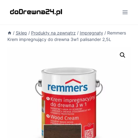
Przejdź
do
treści
/
Sklep
/
Produkty na zewnątrz
/
Impregnaty
/
Remmers
Krem impregnujący do drewna 3w1 palisander 2,5L