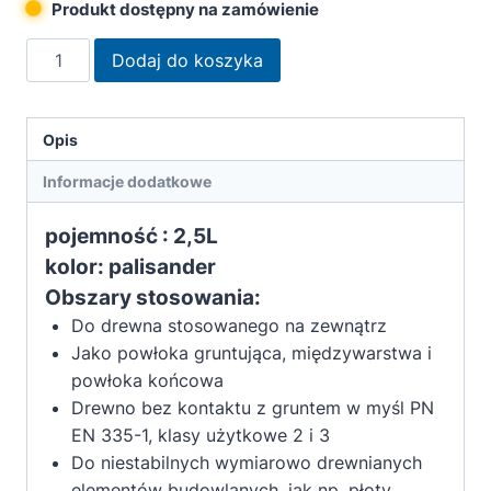
Produkt dostępny na zamówienie
ilość
Dodaj do koszyka
Remmers
Krem
impregnujący
Opis
do
Informacje dodatkowe
drewna
3w1
pojemność : 2,5L
palisander
kolor: palisander
2,5L
Obszary stosowania:
Do drewna stosowanego na zewnątrz
Jako powłoka gruntująca, międzywarstwa i
powłoka końcowa
Drewno bez kontaktu z gruntem w myśl PN
EN 335-1, klasy użytkowe 2 i 3
Do niestabilnych wymiarowo drewnianych
elementów budowlanych, jak np. płoty,