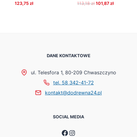
Pierwotna
Aktualna
123,75
zł
113,18
zł
101,87
zł
cena
cena
wynosiła:
wynosi:
113,18 zł.
101,87 zł.
DANE KONTAKTOWE
ul. Telesfora 1, 80-209 Chwaszczyno
tel. 58 342-41-72
kontakt@dodrewna24.pl
SOCIAL MEDIA
Facebook
Instagram