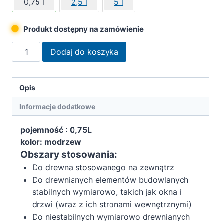
0,75 l
2,5 l
5 l
Produkt dostępny na zamówienie
ilość
Dodaj do koszyka
Remmers
Lakierobejca
dekoracyjna
Opis
UV
Informacje dodatkowe
0,75L
modrzew
pojemność : 0,75L
kolor: modrzew
Obszary stosowania:
Do drewna stosowanego na zewnątrz
Do drewnianych elementów budowlanych
stabilnych wymiarowo, takich jak okna i
drzwi (wraz z ich stronami wewnętrznymi)
Do niestabilnych wymiarowo drewnianych