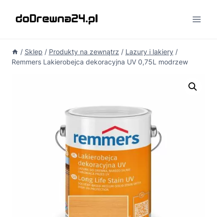
Przejdź
do
treści
/
Sklep
/
Produkty na zewnątrz
/
Lazury i lakiery
/
Remmers Lakierobejca dekoracyjna UV 0,75L modrzew