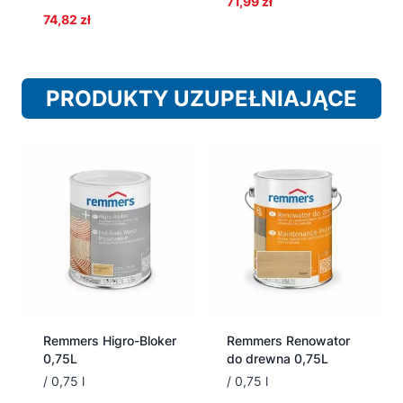
71,99
zł
74,82
zł
PRODUKTY UZUPEŁNIAJĄCE
Remmers Higro-Bloker
Remmers Renowator
0,75L
do drewna 0,75L
/ 0,75 l
/ 0,75 l