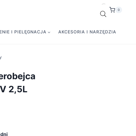
0
NIE I PIELĘGNACJA
AKCESORIA I NARZĘDZIA
y
erobejca
V 2,5L
dni