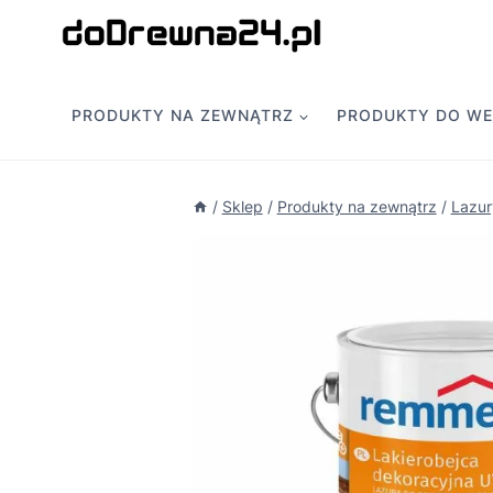
Przejdź
do
treści
PRODUKTY NA ZEWNĄTRZ
PRODUKTY DO W
/
Sklep
/
Produkty na zewnątrz
/
Lazury