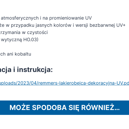
atmosferycznych i na promieniowanie UV
e w przypadku jasnych kolorów i wersji bezbarwnej UV+
utrzymania w czystości
z wytyczną HO.03)
ch ani kobaltu
ja i instrukcja:
/uploads/2023/04/remmers-lakierobejca-dekoracyjna-UV.pd
MOŻE SPODOBA SIĘ RÓWNIEŻ…