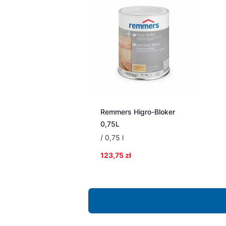
Remmers Higro-Bloker
0,75L
/ 0,75 l
123,75
zł