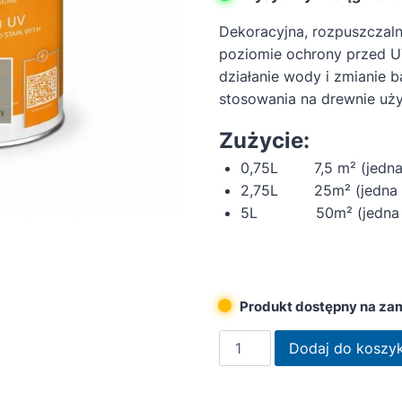
Dekoracyjna, rozpuszczal
poziomie ochrony przed U
działanie wody i zmianie 
stosowania na drewnie uży
Zużycie:
0,75L 7,5 m² (jedna
2,75L 25m² (jedna 
5L 50m² (jedna w
Produkt dostępny na za
ilość
Dodaj do koszy
Remmers
Lakierobejca