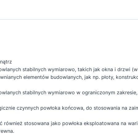
dekoracyjna
UV
2,5L
srebrnoszary
nątrz
lanych stabilnych wymiarowo, takich jak okna i drzwi (w
wnianych elementów budowlanych, jak np. płoty, konstrukc
lanych stabilnych wymiarowo w ograniczonym zakresie, ta
logicznie czynnych powłoka końcowa, do stosowania na za
 również stosowana jako powłoka eksploatowana na wari
rewna.