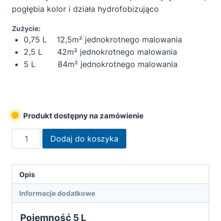
pogłębia kolor i działa hydrofobizująco
Zużycie:
0,75 L 12,5m² jednokrotnego malowania
2,5 L 42m² jednokrotnego malowania
5 L 84m² jednokrotnego malowania
Produkt dostępny na zamówienie
ilość
Dodaj do koszyka
Remmers
Olej
do
Opis
tarasów
Informacje dodatkowe
i
mebli
Pojemność 5 L
ogrodowych