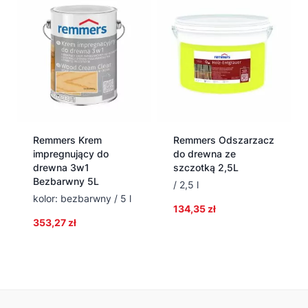
Remmers Krem
Remmers Odszarzacz
impregnujący do
do drewna ze
drewna 3w1
szczotką 2,5L
Bezbarwny 5L
/ 2,5 l
kolor: bezbarwny / 5 l
134,35
zł
353,27
zł