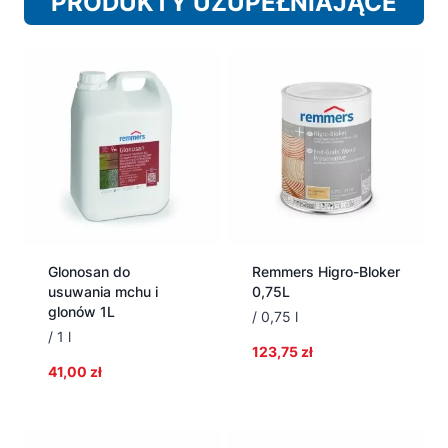
PRODUKTY UZUPEŁNIAJĄCE
Glonosan do
Remmers Higro-Bloker
usuwania mchu i
0,75L
glonów 1L
/ 0,75 l
/ 1 l
123,75
zł
41,00
zł