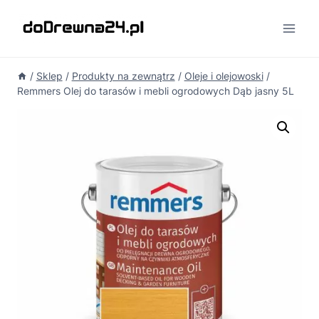
Przejdź
do
treści
/
Sklep
/
Produkty na zewnątrz
/
Oleje i olejowoski
/
Remmers Olej do tarasów i mebli ogrodowych Dąb jasny 5L