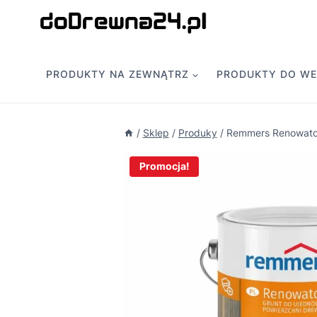
Przejdź
do
treści
PRODUKTY NA ZEWNĄTRZ
PRODUKTY DO W
/
Sklep
/
Produky
/
Remmers Renowato
Promocja!