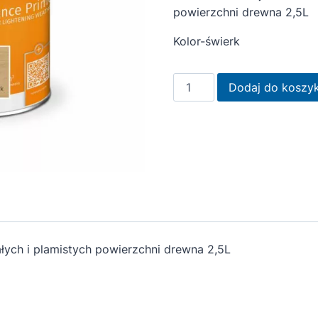
powierzchni drewna 2,5L
Kolor-świerk
ilość
Dodaj do koszy
Remmers
Renowator
do
drewna
2,5L
łych i plamistych powierzchni drewna 2,5L