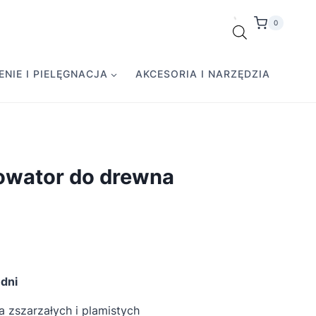
0
NIE I PIELĘGNACJA
AKCESORIA I NARZĘDZIA
wator do drewna
tualna
na
dni
nosi:
a zszarzałych i plamistych
6,75 zł.