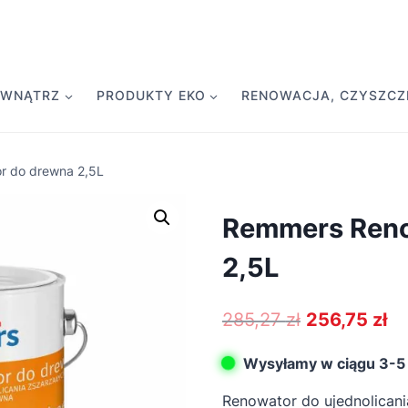
EWNĄTRZ
PRODUKTY EKO
RENOWACJA, CZYSZCZE
r do drewna 2,5L
Remmers Reno
2,5L
Pierwotna
Ak
285,27
zł
256,75
zł
cena
ce
Wysyłamy w ciągu 3-5 
wynosiła:
wy
Renowator do ujednolicani
285,27 zł.
25