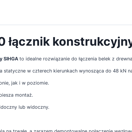
 łącznik konstrukcyjn
my SIHGA
to idealne rozwiązanie do łączenia belek z drewn
 statyczne w czterech kierunkach wynosząca do 48 kN na
ie, jak i w poziomie.
spiesza montaż.
doczny lub widoczny.
ala na trwałe, a zarazem demontowalne połączenie węzłow