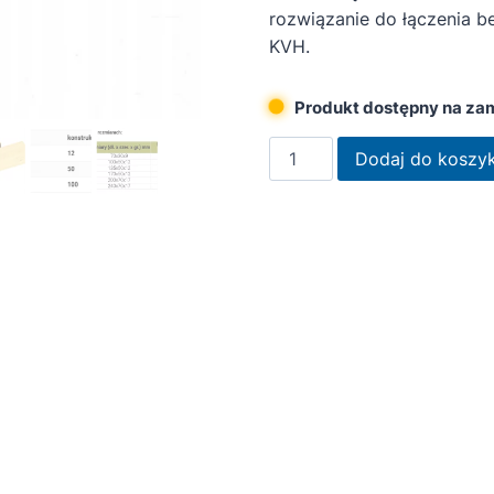
rozwiązanie do łączenia b
KVH.
Produkt dostępny na za
ilość
Dodaj do koszy
HobaFix
HF170
łącznik
konstrukcyjny