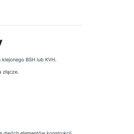
y
a klejonego BSH lub KVH.
 złącze.
e dwóch elementów konstrukcji