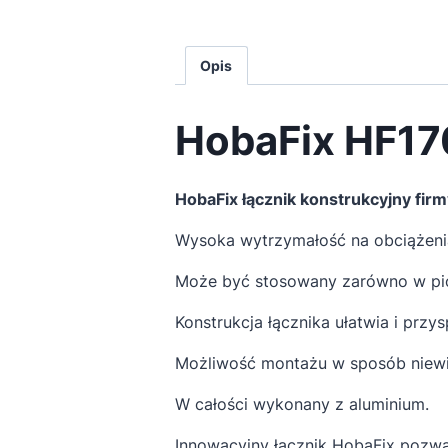
Opis
HobaFix HF170
HobaFix łącznik konstrukcyjny fir
Wysoka wytrzymałość na obciążenia
Może być stosowany zarówno w pion
Konstrukcja łącznika ułatwia i przy
Możliwość montażu w sposób niewi
W całości wykonany z aluminium.
Innowacyjny łącznik HobaFix pozw