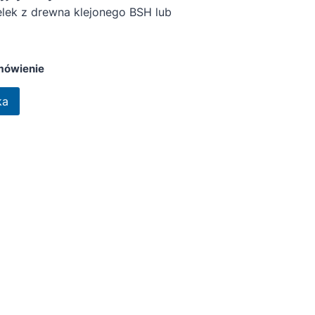
elek z drewna klejonego BSH lub
mówienie
ka