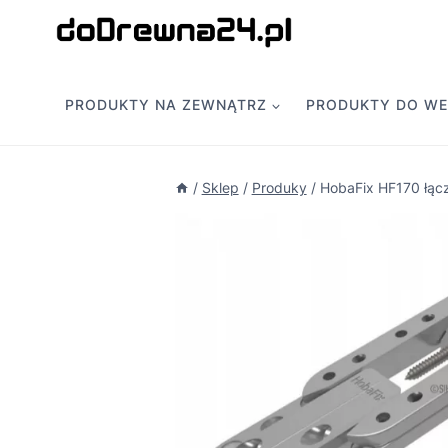
Przejdź
do
treści
PRODUKTY NA ZEWNĄTRZ
PRODUKTY DO W
/
Sklep
/
Produky
/
HobaFix HF170 łącz