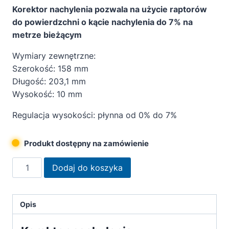
Korektor nachylenia pozwala na użycie raptorów
do powierdzchni o kącie nachylenia do 7% na
metrze bieżącym
Wymiary zewnętrzne:
Szerokość: 158 mm
Długość: 203,1 mm
Wysokość: 10 mm
Regulacja wysokości: płynna od 0% do 7%
Produkt dostępny na zamówienie
ilość
Dodaj do koszyka
Korektor
Nachylenia
DDR
Opis
KN
10mm