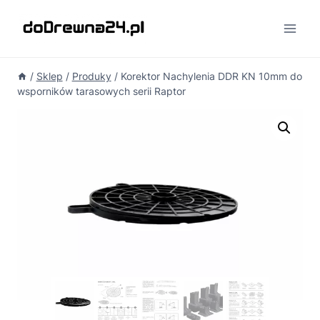
Przejdź
do
treści
/
Sklep
/
Produky
/
Korektor Nachylenia DDR KN 10mm do
wsporników tarasowych serii Raptor