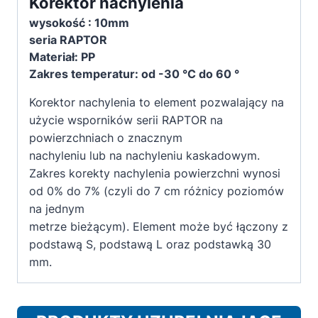
Korektor nachylenia
do
wysokość : 10mm
wsporników
seria RAPTOR
tarasowych
Materiał: PP
serii
Zakres temperatur: od -30 °C do 60 °
Raptor
Korektor nachylenia to element pozwalający na
użycie wsporników serii RAPTOR na
powierzchniach o znacznym
nachyleniu lub na nachyleniu kaskadowym.
Zakres korekty nachylenia powierzchni wynosi
od 0% do 7% (czyli do 7 cm różnicy poziomów
na jednym
metrze bieżącym). Element może być łączony z
podstawą S, podstawą L oraz podstawką 30
mm.