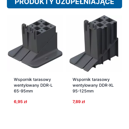
PRODUKTY UZUPEŁNIAJĄCE
Wspornik tarasowy
Wspornik tarasowy
wentylowany DDR-L
wentylowany DDR-XL
65-95mm
95-125mm
6,95
zł
7,89
zł