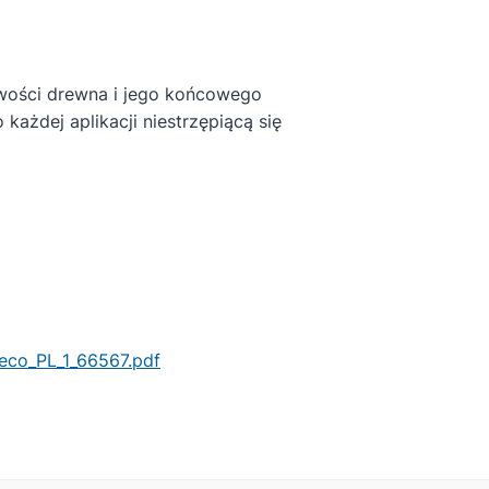
liwości drewna i jego końcowego
każdej aplikacji niestrzępiącą się
co_PL_1_66567.pdf