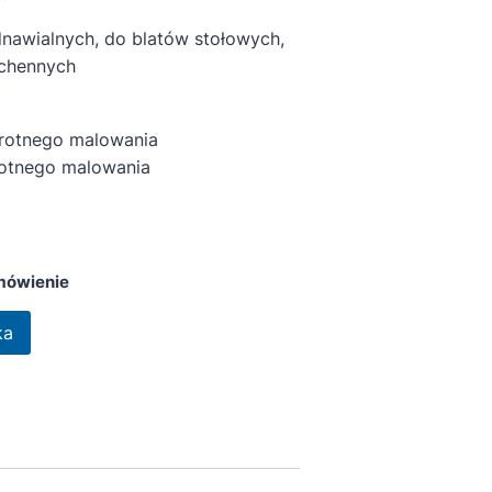
nawialnych, do blatów stołowych,
uchennych
rotnego malowania
otnego malowania
mówienie
ka