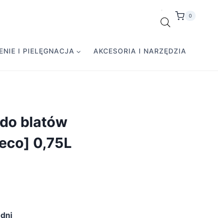
0
NIE I PIELĘGNACJA
AKCESORIA I NARZĘDZIA
do blatów
eco] 0,75L
dni