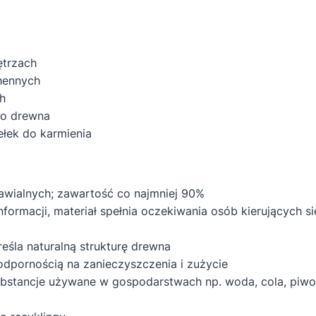
0,75L
bezbarwny
trzach
hennych
h
ego drewna
ełek do karmienia
wialnych; zawartość co najmniej 90%
ormacji, materiał spełnia oczekiwania osób kierujących s
eśla naturalną strukturę drewna
odpornością na zanieczyszczenia i zużycie
stancje używane w gospodarstwach np. woda, cola, piwo, 