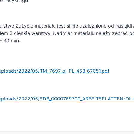
o recyklingu
rstwę Zużycie materiału jest silnie uzależnione od nasiąk
lem 2 cienkie warstwy. Nadmiar materiału należy zebrać po 
– 30 min.
/uploads/2022/05/TM_7697_pl_PL_453_67051.pdf
t/uploads/2022/05/SDB_0000769700_ARBEITSPLATTEN-OL-e