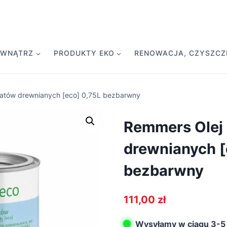
EWNĄTRZ
PRODUKTY EKO
RENOWACJA, CZYSZCZE
latów drewnianych [eco] 0,75L bezbarwny
Remmers Olej 
drewnianych [
bezbarwny
111,00
zł
Wysyłamy w ciągu 3-5 