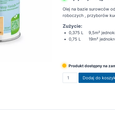
Olej na bazie surowców od
roboczych , przyborów k
Zużycie:
0,375 L 9,5m² jednok
0,75 L 19m² jednokr
Produkt dostępny na za
ilość
Dodaj do koszy
Remmers
Olej
do
blatów
drewnianych
[eco]