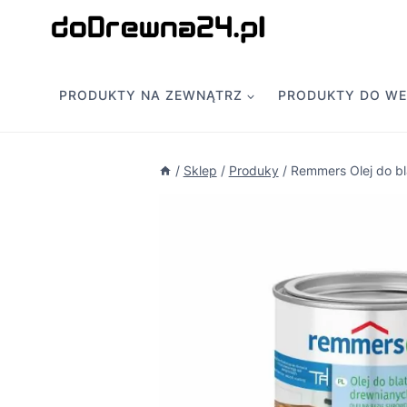
Przejdź
do
treści
PRODUKTY NA ZEWNĄTRZ
PRODUKTY DO W
/
Sklep
/
Produky
/
Remmers Olej do b