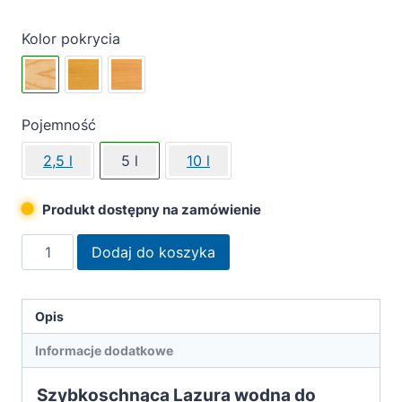
Kolor pokrycia
Pojemność
2,5 l
5 l
10 l
Produkt dostępny na zamówienie
ilość
Dodaj do koszyka
Remmers
lazura
AQUA
Opis
HSL-
Informacje dodatkowe
35m
bezbarwna
Szybkoschnąca Lazura wodna do
matowa