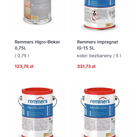
Remmers Higro-Bloker
Remmers Impregnat
0,75L
IG-15 5L
/ 0,75 l
kolor: bezbarwny / 5 l
123,75
zł
331,73
zł