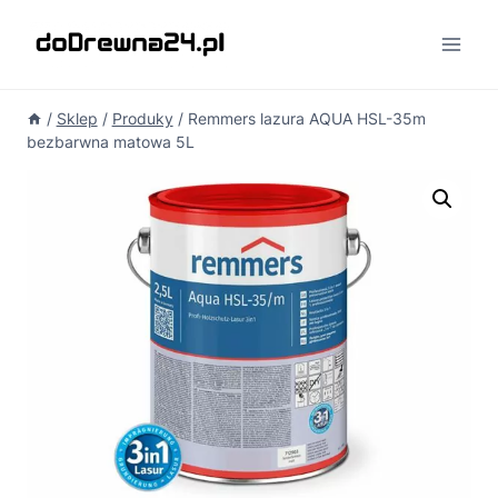
Przejdź
do
treści
/
Sklep
/
Produky
/
Remmers lazura AQUA HSL-35m
bezbarwna matowa 5L