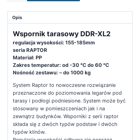
tarasowy
wentylowany
Opis
DDR-
XL2
Wspornik tarasowy DDR-XL2
155-
regulacja wysokości: 155-185mm
185mm
seria RAPTOR
Materiał: PP
Zakres temperatur: od -30 °C do 60 °C
Nośność zestawu: – do 1000 kg
System Raptor to nowoczesne rozwiązanie
przeznaczone do poziomowania legarów pod
tarasy i podłogi podniesione. System może być
stosowany w pomieszczeniach jak i na
zewnątrz budynków. Wsporniki z serii raptor
składa się z dwóch typów podstaw i dwóch
typów klinów.
Regulacja wysokości odbywa się poprzez