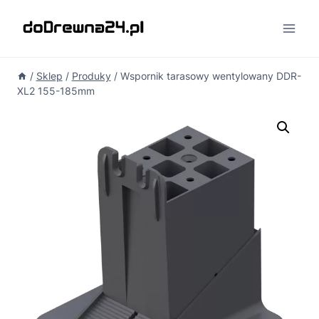
Przejdź
do
treści
/
Sklep
/
Produky
/
Wspornik tarasowy wentylowany DDR-
XL2 155-185mm