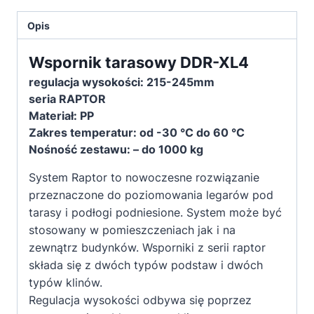
tarasowy
wentylowany
Opis
DDR-
XL4
Wspornik tarasowy DDR-XL4
215-
regulacja wysokości: 215-245mm
245mm
seria RAPTOR
Materiał: PP
Zakres temperatur: od -30 °C do 60 °C
Nośność zestawu: – do 1000 kg
System Raptor to nowoczesne rozwiązanie
przeznaczone do poziomowania legarów pod
tarasy i podłogi podniesione. System może być
stosowany w pomieszczeniach jak i na
zewnątrz budynków. Wsporniki z serii raptor
składa się z dwóch typów podstaw i dwóch
typów klinów.
Regulacja wysokości odbywa się poprzez