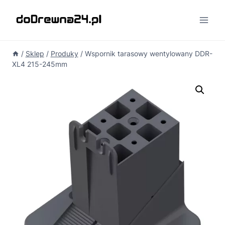
Przejdź
do
treści
/
Sklep
/
Produky
/
Wspornik tarasowy wentylowany DDR-
XL4 215-245mm