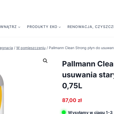
EWNĄTRZ
PRODUKTY EKO
RENOWACJA, CZYSZCZE
lęgnacja
/
W pomieszczeniu
/
Pallmann Clean Strong płyn do usuwani
Pallmann Clea
usuwania star
0,75L
87,00
zł
Wysyłamy w ciągu 1-3 