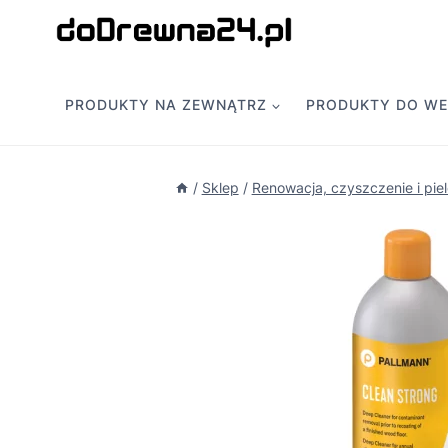
Przejdź
do
treści
PRODUKTY NA ZEWNĄTRZ
PRODUKTY DO W
/
Sklep
/
Renowacja, czyszczenie i pie