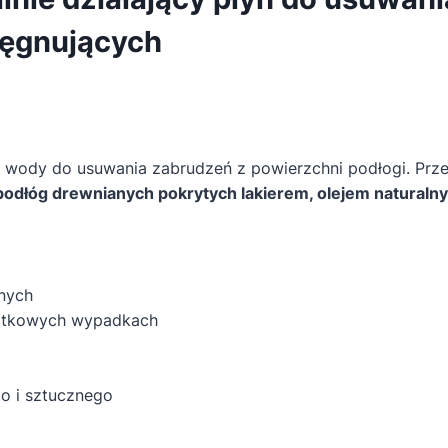
powłok
elęgnujących
oleju
0,75L
e wody do usuwania zabrudzeń z powierzchni podłogi. Prz
podłóg drewnianych pokrytych lakierem, olejem naturaln
nych
jątkowych wypadkach
go i sztucznego