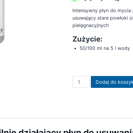
Intensywny płyn do mycia 
usuwający stare powłoki o
pielęgnacyjnych
Zużycie:
50/100 ml na 5 l wody
ilość
Dodaj do koszy
Pallmann
Clean
Strong
płyn
do
usuwania
lnie działający płyn do usuwan
starych