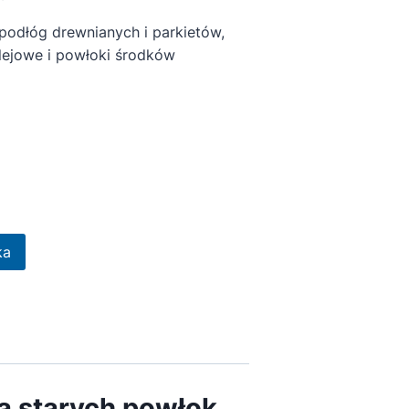
podłóg drewnianych i parkietów,
lejowe i powłoki środków
ka
ia starych powłok