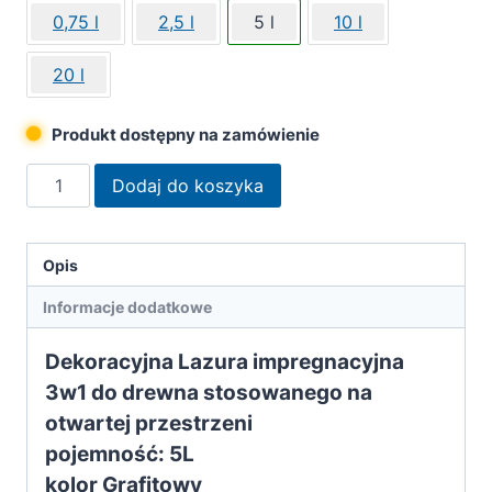
0,75 l
2,5 l
5 l
10 l
20 l
Produkt dostępny na zamówienie
ilość
Dodaj do koszyka
Remmers
lazura
impregnująca
Opis
HK-
Informacje dodatkowe
Lasur
3w1
Dekoracyjna Lazura impregnacyjna
grafitowy
3w1 do drewna stosowanego na
5L
otwartej przestrzeni
pojemność: 5L
kolor Grafitowy