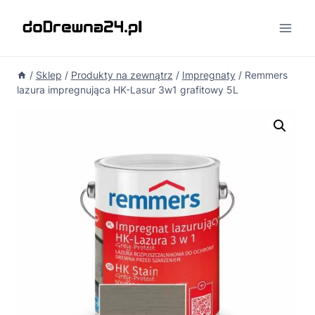
Przejdź
do
treści
/
Sklep
/
Produkty na zewnątrz
/
Impregnaty
/
Remmers
lazura impregnująca HK-Lasur 3w1 grafitowy 5L