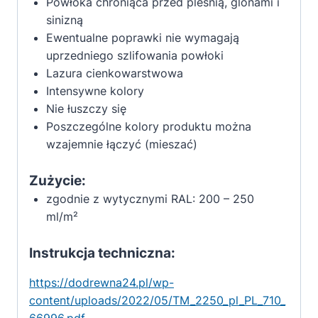
Powłoka chroniąca przed pleśnią, glonami i
sinizną
Ewentualne poprawki nie wymagają
uprzedniego szlifowania powłoki
Lazura cienkowarstwowa
Intensywne kolory
Nie łuszczy się
Poszczególne kolory produktu można
wzajemnie łączyć (mieszać)
Zużycie:
zgodnie z wytycznymi RAL: 200 – 250
ml/m²
Instrukcja techniczna:
https://dodrewna24.pl/wp-
content/uploads/2022/05/TM_2250_pl_PL_710_