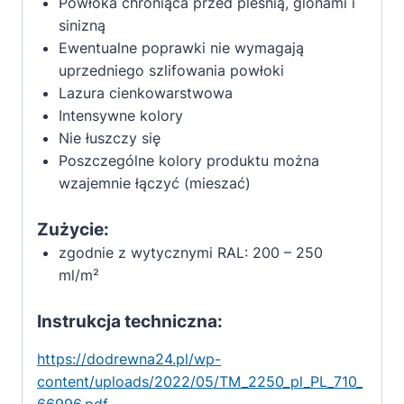
Powłoka chroniąca przed pleśnią, glonami i
sinizną
Ewentualne poprawki nie wymagają
uprzedniego szlifowania powłoki
Lazura cienkowarstwowa
Intensywne kolory
Nie łuszczy się
Poszczególne kolory produktu można
wzajemnie łączyć (mieszać)
Zużycie:
zgodnie z wytycznymi RAL: 200 – 250
ml/m²
Instrukcja techniczna:
https://dodrewna24.pl/wp-
content/uploads/2022/05/TM_2250_pl_PL_710_