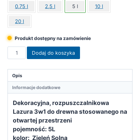
0,75 l
2,5 l
5 l
10 l
20 l
Produkt dostępny na zamówienie
ilość
Dodaj do koszyka
Remmers
lazura
impregnująca
Opis
HK-
Informacje dodatkowe
Lasur
3w1
Dekoracyjna, rozpuszczalnikowa
zieleń
Lazura 3w1 do drewna stosowanego na
solna
otwartej przestrzeni
5L
pojemność: 5L
kolor: Zieleń Solna