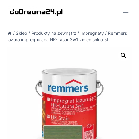
Przejdź
do
treści
/
Sklep
/
Produkty na zewnątrz
/
Impregnaty
/
Remmers
lazura impregnująca HK-Lasur 3w1 zieleń solna 5L