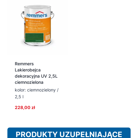
Remmers
Lakierobejca
dekoracyjna UV 2,5L
ciemnozielona
kolor: ciemnozielony /
2,5 l
228,00
zł
PRODUKTY UZUPEŁNIAJĄCE