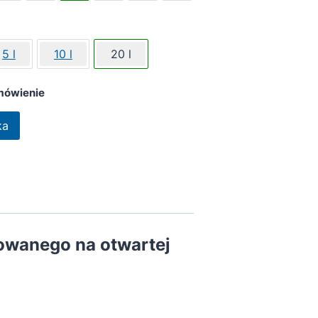
5 l
10 l
20 l
mówienie
ka
owanego na otwartej