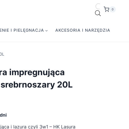
0
NIE I PIELĘGNACJA
AKCESORIA I NARZĘDZIA
20L
ra impregnująca
 srebrnoszary 20L
dni
ąca i lazura czyli 3w1 – HK Lasura