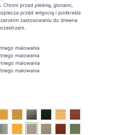
 Chroni przed pleśnią, glonami,
piecza przed wilgocią i podkreśla
szerokim zastosowaniu do drewna
rzestrzeni.
otnego malowania
tnego malowania
nego malowania
otnego malowania