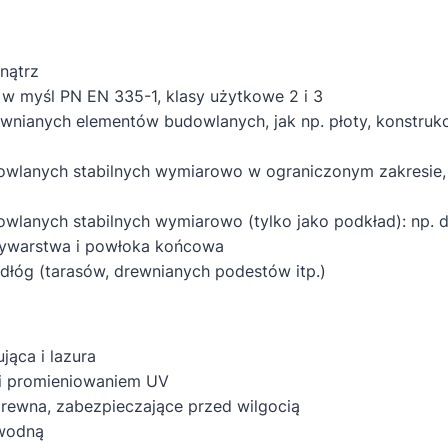
nątrz
w myśl PN EN 335-1, klasy użytkowe 2 i 3
wnianych elementów budowlanych, jak np. płoty, konstrukc
lanych stabilnych wymiarowo w ograniczonym zakresie, ta
lanych stabilnych wymiarowo (tylko jako podkład): np. do
zywarstwa i powłoka końcowa
dłóg (tarasów, drewnianych podestów itp.)
jąca i lazura
 i promieniowaniem UV
drewna, zabezpieczające przed wilgocią
 wodną