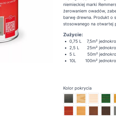
niemieckiej marki Remmers.
żerowaniem owadów, zabez
barwę drewna. Produkt o 
stosowanego na otwartej p
Zużycie:
0,75 L 7,5m² jednokr
2,5 L 25m² jednokro
5 L 50m² jednokrot
10L 100
m² jednokr
Kolor pokrycia