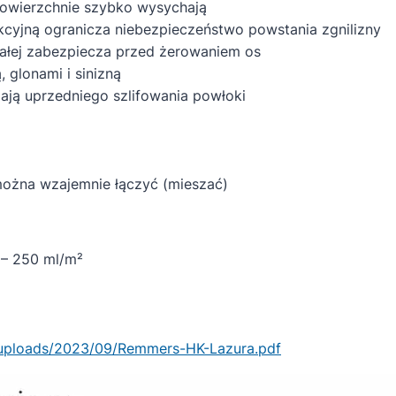
powierzchnie szybko wysychają
kcyjną ogranicza niebezpieczeństwo powstania zgnilizny
ałej zabezpiecza przed żerowaniem os
 glonami i sinizną
ją uprzedniego szlifowania powłoki
można wzajemnie łączyć (mieszać)
 – 250 ml/m²
/uploads/2023/09/Remmers-HK-Lazura.pdf