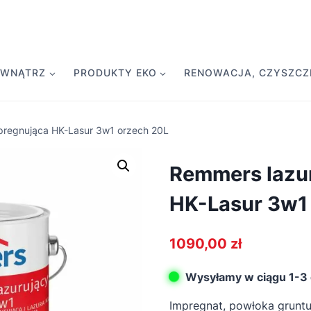
EWNĄTRZ
PRODUKTY EKO
RENOWACJA, CZYSZCZE
pregnująca HK-Lasur 3w1 orzech 20L
Remmers lazu
HK-Lasur 3w1
1090,00
zł
Wysyłamy w ciągu 1-3 
Impregnat, powłoka gruntuj