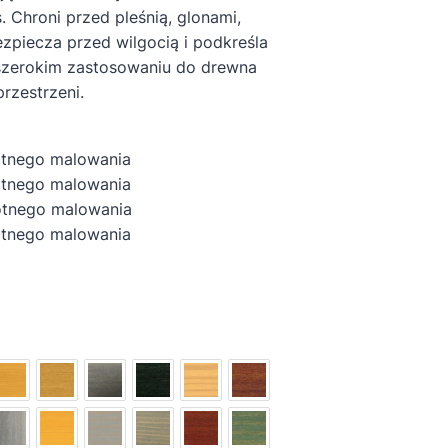
 Chroni przed pleśnią, glonami,
piecza przed wilgocią i podkreśla
szerokim zastosowaniu do drewna
rzestrzeni.
otnego malowania
tnego malowania
nego malowania
otnego malowania