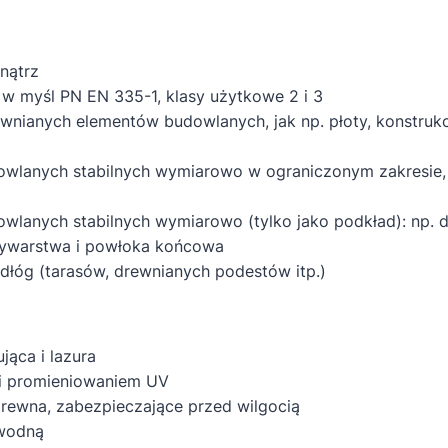
nątrz
w myśl PN EN 335-1, klasy użytkowe 2 i 3
wnianych elementów budowlanych, jak np. płoty, konstrukc
lanych stabilnych wymiarowo w ograniczonym zakresie, ta
lanych stabilnych wymiarowo (tylko jako podkład): np. do
zywarstwa i powłoka końcowa
dłóg (tarasów, drewnianych podestów itp.)
jąca i lazura
 i promieniowaniem UV
drewna, zabezpieczające przed wilgocią
 wodną