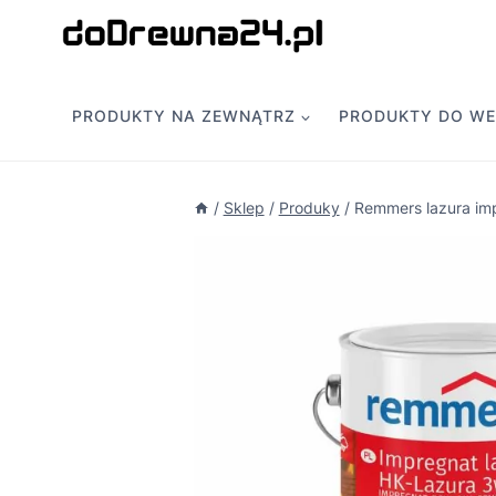
Przejdź
do
treści
PRODUKTY NA ZEWNĄTRZ
PRODUKTY DO W
/
Sklep
/
Produky
/
Remmers lazura im