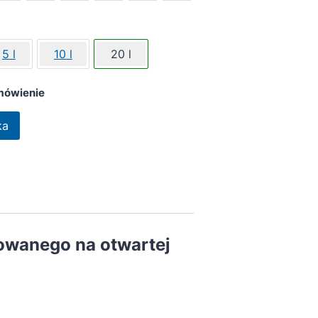
5 l
10 l
20 l
mówienie
ka
owanego na otwartej