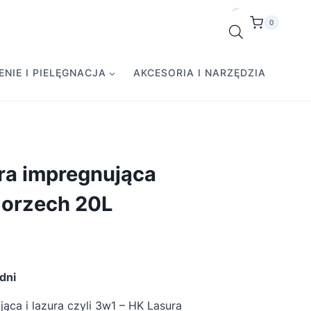
0
NIE I PIELĘGNACJA
AKCESORIA I NARZĘDZIA
ra impregnująca
 orzech 20L
dni
ąca i lazura czyli 3w1 – HK Lasura