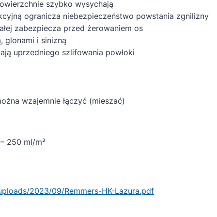
powierzchnie szybko wysychają
kcyjną ogranicza niebezpieczeństwo powstania zgnilizny
ałej zabezpiecza przed żerowaniem os
 glonami i sinizną
ją uprzedniego szlifowania powłoki
można wzajemnie łączyć (mieszać)
 – 250 ml/m²
/uploads/2023/09/Remmers-HK-Lazura.pdf