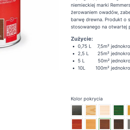
niemieckiej marki Remmers.
żerowaniem owadów, zabez
barwę drewna. Produkt o 
stosowanego na otwartej p
Zużycie:
0,75 L 7,5m² jednokr
2,5 L 25m² jednokro
5 L 50m² jednokrot
10L 100
m² jednokr
Kolor pokrycia