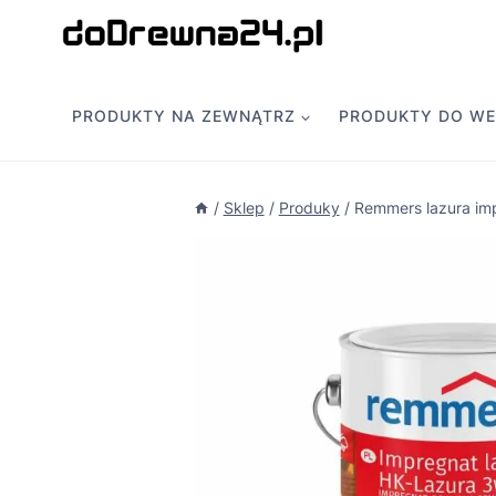
Przejdź
do
treści
PRODUKTY NA ZEWNĄTRZ
PRODUKTY DO W
/
Sklep
/
Produky
/
Remmers lazura im