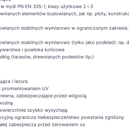
w myśl PN EN 335-1, klasy użytkowe 2 i 3
wnianych elementów budowlanych, jak np. płoty, konstrukc
lanych stabilnych wymiarowo w ograniczonym zakresie, ta
lanych stabilnych wymiarowo (tylko jako podkład): np. do
zywarstwa i powłoka końcowa
dłóg (tarasów, drewnianych podestów itp.)
jąca i lazura
 i promieniowaniem UV
drewna, zabezpieczające przed wilgocią
 wodną
powierzchnie szybko wysychają
kcyjną ogranicza niebezpieczeństwo powstania zgnilizny
ałej zabezpiecza przed żerowaniem os