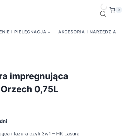
0
NIE I PIELĘGNACJA
AKCESORIA I NARZĘDZIA
ra impregnująca
 Orzech 0,75L
dni
ąca i lazura czyli 3w1 – HK Lasura