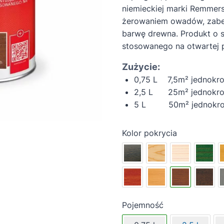
niemieckiej marki Remmers.
żerowaniem owadów, zabez
barwę drewna. Produkt o 
stosowanego na otwartej p
Zużycie:
0,75 L 7,5m² jednokr
2,5 L 25m² jednokro
5 L 50m² jednokrot
Kolor pokrycia
Pojemność