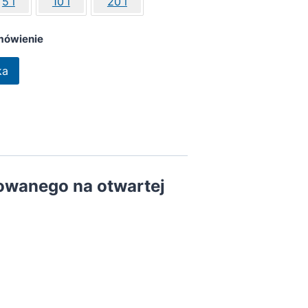
5 l
10 l
20 l
mówienie
ka
owanego na otwartej