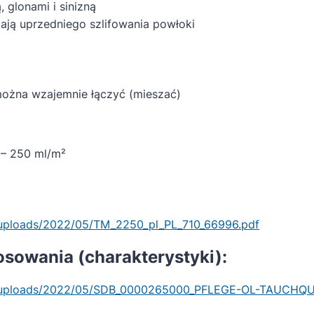
 glonami i sinizną
ją uprzedniego szlifowania powłoki
można wzajemnie łączyć (mieszać)
 – 250 ml/m²
/uploads/2022/05/TM_2250_pl_PL_710_66996.pdf
osowania (charakterystyki):
nt/uploads/2022/05/SDB_0000265000_PFLEGE-OL-TAUCHQU