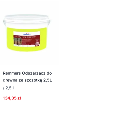
Remmers Odszarzacz do
drewna ze szczotką 2,5L
/ 2,5 l
134,35
zł