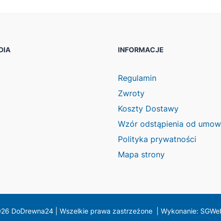
DIA
INFORMACJE
ook
agram
Regulamin
Zwroty
Koszty Dostawy
Wzór odstąpienia od umo
Polityka prywatności
Mapa strony
26 DoDrewna24 | Wszelkie prawa zastrzeżone | Wykonanie: SGW