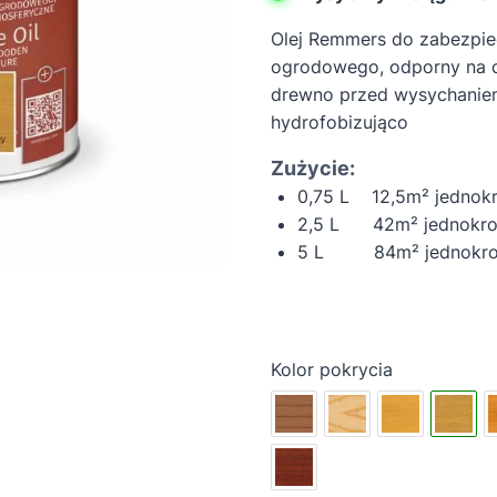
Olej Remmers do zabezpiec
ogrodowego, odporny na c
drewno przed wysychaniem,
hydrofobizująco
Zużycie:
0,75 L 12,5m² jednok
2,5 L 42m² jednokro
5 L 84m² jednokrot
Kolor pokrycia