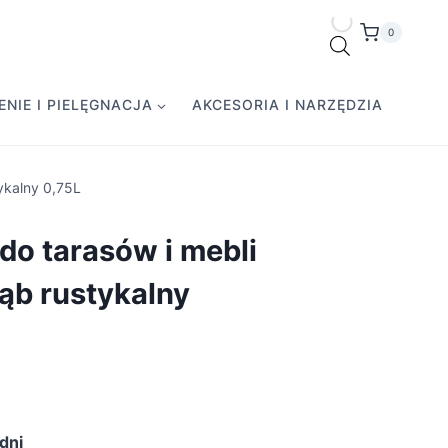
0
NIE I PIELĘGNACJA
AKCESORIA I NARZĘDZIA
ykalny 0,75L
do tarasów i mebli
ąb rustykalny
dni