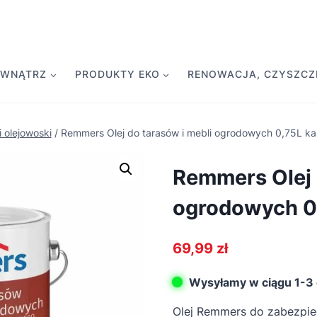
EWNĄTRZ
PRODUKTY EKO
RENOWACJA, CZYSZCZE
i olejowoski
/
Remmers Olej do tarasów i mebli ogrodowych 0,75L ka
Remmers Olej 
ogrodowych 0
69,99
zł
Wysyłamy w ciągu 1-3 
Olej Remmers do zabezpiec