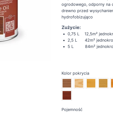
ogrodowego, odporny na c
drewno przed wysychaniem,
hydrofobizująco
Zużycie:
0,75 L 12,5m² jednok
2,5 L 42m² jednokro
5 L 84m² jednokrot
Kolor pokrycia
Pojemność