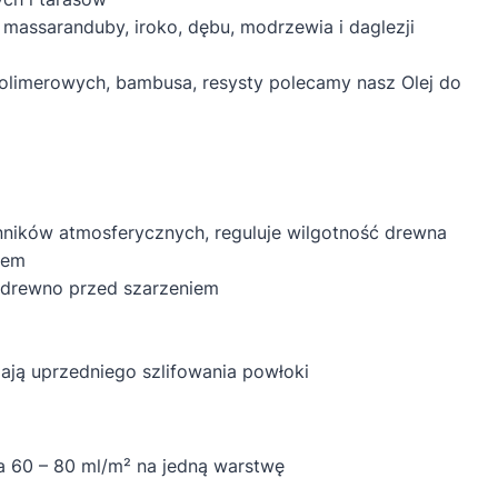
massaranduby, iroko, dębu, modrzewia i daglezji
limerowych, bambusa, resysty polecamy nasz Olej do
ników atmosferycznych, reguluje wilgotność drewna
iem
 drewno przed szarzeniem
ją uprzedniego szlifowania powłoki
a 60 – 80 ml/m² na jedną warstwę