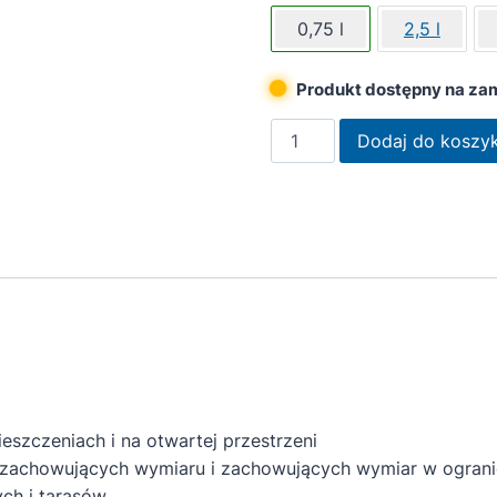
0,75 l
2,5 l
Produkt dostępny na za
ilość
Dodaj do koszy
Remmers
Olej
do
tarasów
i
mebli
ogrodowych
0,75L
kasztan
zczeniach i na otwartej przestrzeni
zachowujących wymiaru i zachowujących wymiar w ograni
ch i tarasów