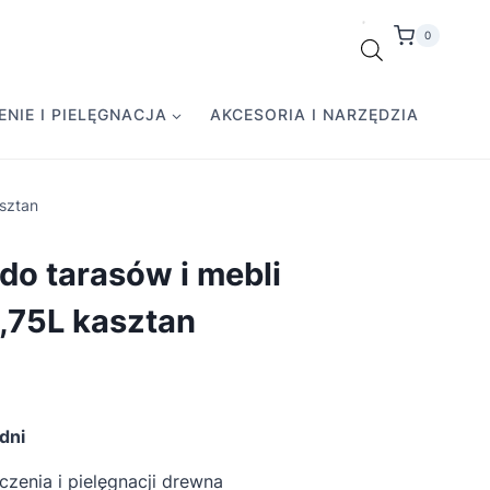
0
NIE I PIELĘGNACJA
AKCESORIA I NARZĘDZIA
sztan
do tarasów i mebli
,75L kasztan
dni
zenia i pielęgnacji drewna