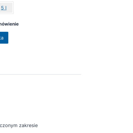
5 l
mówienie
ka
czonym zakresie