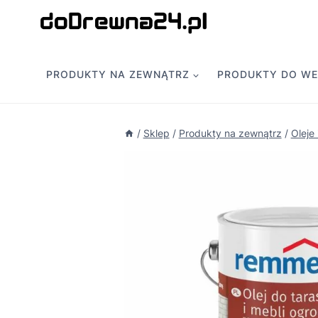
Przejdź
do
treści
PRODUKTY NA ZEWNĄTRZ
PRODUKTY DO W
/
Sklep
/
Produkty na zewnątrz
/
Oleje 