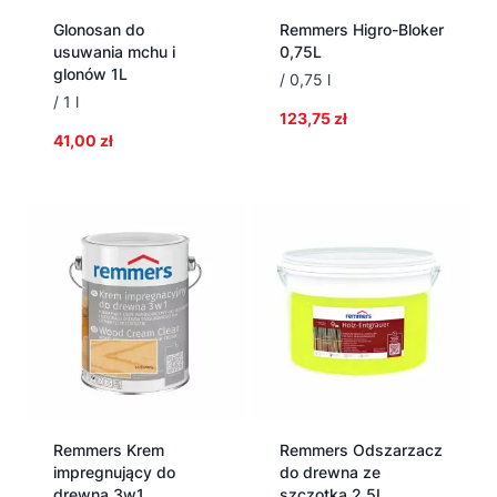
Glonosan do
Remmers Higro-Bloker
usuwania mchu i
0,75L
glonów 1L
/ 0,75 l
/ 1 l
123,75
zł
41,00
zł
Remmers Krem
Remmers Odszarzacz
impregnujący do
do drewna ze
drewna 3w1
szczotką 2,5L