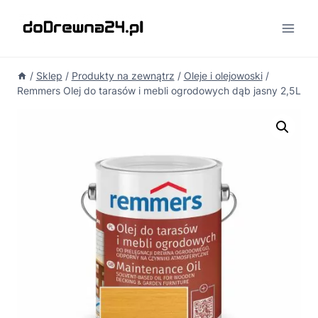
Przejdź
do
treści
/
Sklep
/
Produkty na zewnątrz
/
Oleje i olejowoski
/
Remmers Olej do tarasów i mebli ogrodowych dąb jasny 2,5L