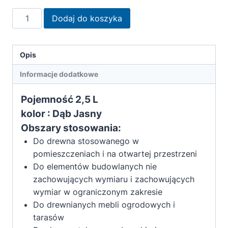
ilość
Dodaj do koszyka
Remmers
Olej
do
Opis
tarasów
Informacje dodatkowe
i
mebli
Pojemność 2,5 L
ogrodowych
kolor : Dąb Jasny
dąb
Obszary stosowania:
jasny
2,5L
Do drewna stosowanego w
pomieszczeniach i na otwartej przestrzeni
Do elementów budowlanych nie
zachowujących wymiaru i zachowujących
wymiar w ograniczonym zakresie
Do drewnianych mebli ogrodowych i
tarasów