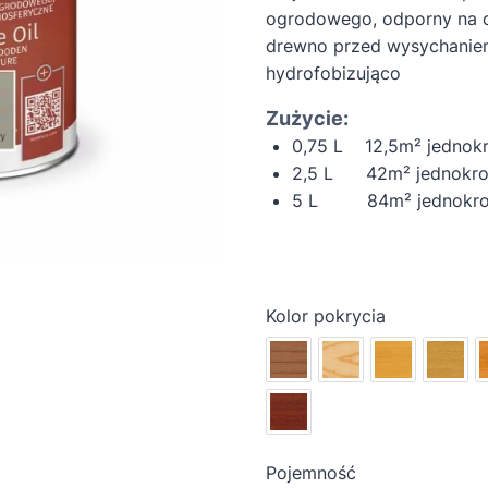
ogrodowego, odporny na c
drewno przed wysychaniem,
hydrofobizująco
Zużycie:
0,75 L 12,5m² jednok
2,5 L 42m² jednokro
5 L 84m² jednokrot
Kolor pokrycia
Pojemność