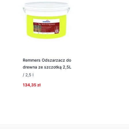
Remmers Odszarzacz do
drewna ze szczotką 2,5L
/ 2,5 l
134,35
zł