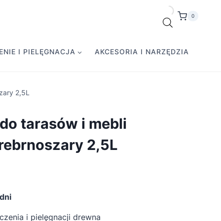
0
NIE I PIELĘGNACJA
AKCESORIA I NARZĘDZIA
zary 2,5L
do tarasów i mebli
rebrnoszary 2,5L
dni
zenia i pielęgnacji drewna