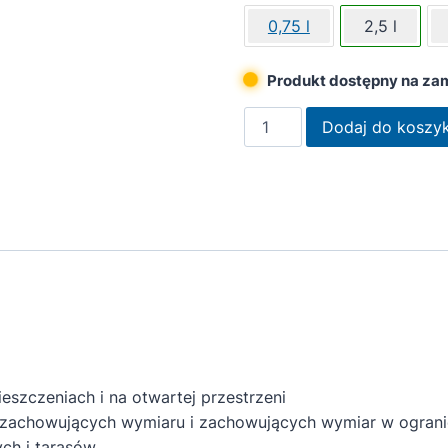
0,75 l
2,5 l
Produkt dostępny na za
ilość
Dodaj do koszy
Remmers
Olej
do
tarasów
i
mebli
ogrodowych
srebrnoszary
2,5L
zczeniach i na otwartej przestrzeni
zachowujących wymiaru i zachowujących wymiar w ograni
ch i tarasów