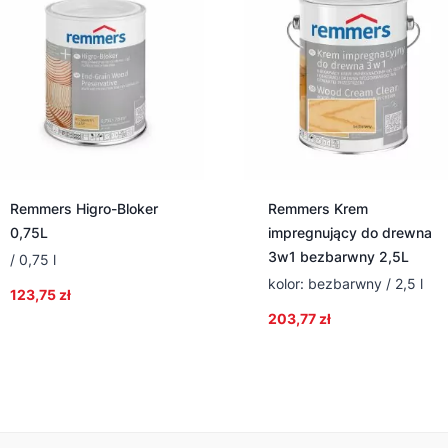
Remmers Higro-Bloker
Remmers Krem
0,75L
impregnujący do drewna
3w1 bezbarwny 2,5L
/ 0,75 l
kolor: bezbarwny / 2,5 l
123,75
zł
203,77
zł