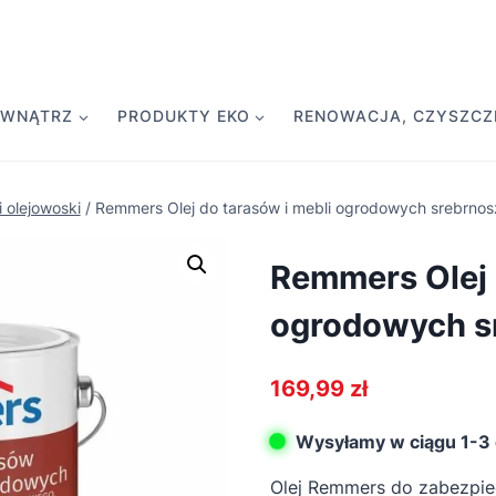
EWNĄTRZ
PRODUKTY EKO
RENOWACJA, CZYSZCZE
i olejowoski
/
Remmers Olej do tarasów i mebli ogrodowych srebrnos
Remmers Olej 
ogrodowych s
169,99
zł
Wysyłamy w ciągu 1-3 
Olej Remmers do zabezpiec