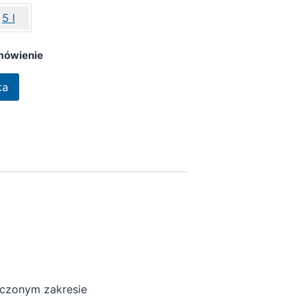
5 l
mówienie
ka
czonym zakresie