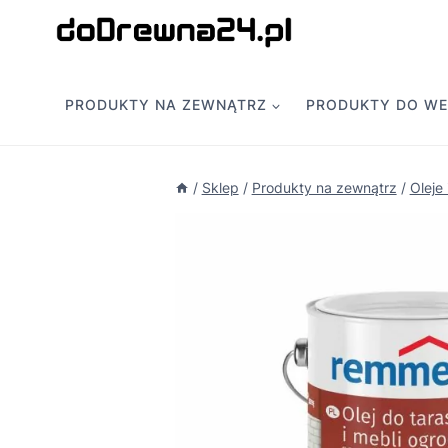
Przejdź
do
treści
PRODUKTY NA ZEWNĄTRZ
PRODUKTY DO W
/
Sklep
/
Produkty na zewnątrz
/
Oleje 