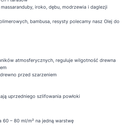
massaranduby, iroko, dębu, modrzewia i daglezji
limerowych, bambusa, resysty polecamy nasz Olej do
ników atmosferycznych, reguluje wilgotność drewna
iem
 drewno przed szarzeniem
ją uprzedniego szlifowania powłoki
a 60 – 80 ml/m² na jedną warstwę