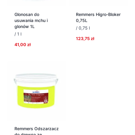
Glonosan do
Remmers Higro-Bloker
usuwania mchu i
0,75L
glonów 1L
/ 0,75 l
/ 1 l
123,75
zł
41,00
zł
Remmers Odszarzacz
do drewna ze