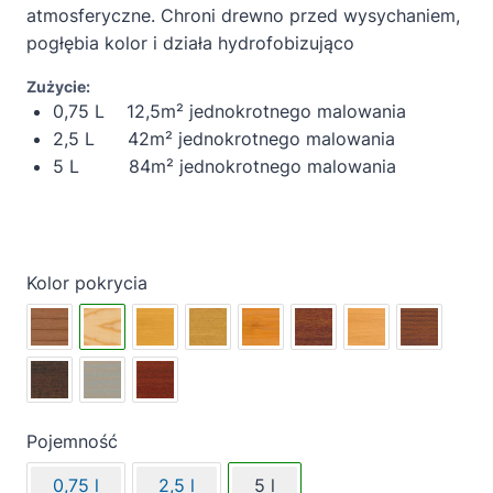
atmosferyczne. Chroni drewno przed wysychaniem,
pogłębia kolor i działa hydrofobizująco
Zużycie:
0,75 L 12,5m² jednokrotnego malowania
2,5 L 42m² jednokrotnego malowania
5 L 84m² jednokrotnego malowania
Kolor pokrycia
Pojemność
0,75 l
2,5 l
5 l