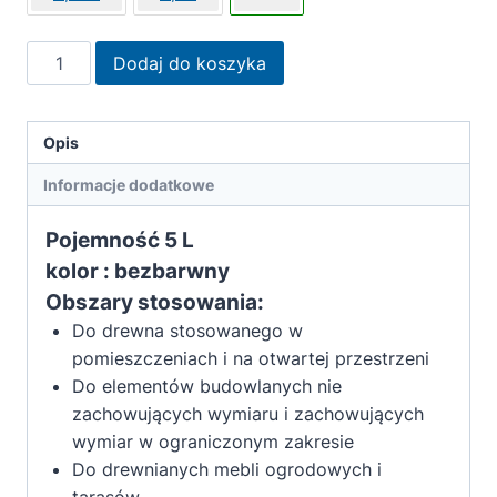
ilość
Dodaj do koszyka
Remmers
Olej
do
Opis
tarasów
Informacje dodatkowe
i
mebli
Pojemność 5 L
ogrodowych
kolor : bezbarwny
5
Obszary stosowania:
L
bezbarwny
Do drewna stosowanego w
pomieszczeniach i na otwartej przestrzeni
Do elementów budowlanych nie
zachowujących wymiaru i zachowujących
wymiar w ograniczonym zakresie
Do drewnianych mebli ogrodowych i