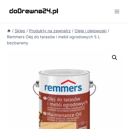
Przejdź
do
treści
/
Sklep
/
Produkty na zewnątrz
/
Oleje i olejowoski
/
Remmers Olej do tarasów i mebli ogrodowych 5 L
bezbarwny