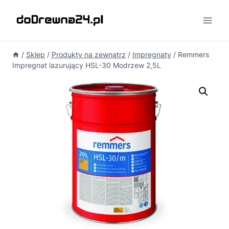
Przejdź
do
treści
/
Sklep
/
Produkty na zewnątrz
/
Impregnaty
/
Remmers
Impregnat lazurujący HSL-30 Modrzew 2,5L