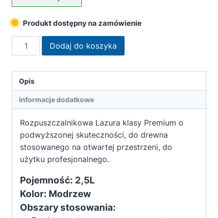
Produkt dostępny na zamówienie
ilość
Dodaj do koszyka
Remmers
Impregnat
lazurujący
Opis
HSL-
Informacje dodatkowe
30
Modrzew
Rozpuszczalnikowa Lazura klasy Premium o
2,5L
podwyższonej skuteczności, do drewna
stosowanego na otwartej przestrzeni, do
użytku profesjonalnego.
Pojemność: 2,5L
Kolor: Modrzew
Obszary stosowania: