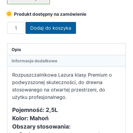
Produkt dostępny na zamówienie
ilość
Dodaj do koszyka
Remmers
Impregnat
lazurujący
Opis
HSL-
Informacje dodatkowe
30
Mahoń
Rozpuszczalnikowa Lazura klasy Premium o
2,5L
podwyzszonej skuteczności, do drewna
stosowanego na otwartej przestrzeni, do
użytku profesjonalnego.
Pojemność: 2,5L
Kolor: Mahoń
Obszary stosowania: