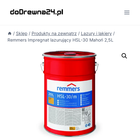
Przejdź
do
treści
/
Sklep
/
Produkty na zewnątrz
/
Lazury i lakiery
/
Remmers Impregnat lazurujący HSL-30 Mahoń 2,5L