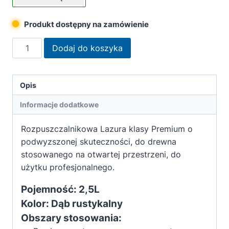
Produkt dostępny na zamówienie
ilość
Dodaj do koszyka
Remmers
Impregnat
lazurujący
Opis
HSL-
Informacje dodatkowe
30
Dąb
Rozpuszczalnikowa Lazura klasy Premium o
rustykalny
podwyzszonej skuteczności, do drewna
2,5L
stosowanego na otwartej przestrzeni, do
użytku profesjonalnego.
Pojemność: 2,5L
Kolor: Dąb rustykalny
Obszary stosowania: