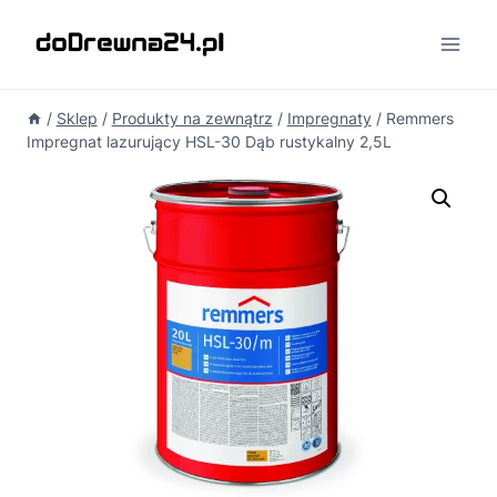
Przejdź
do
treści
/
Sklep
/
Produkty na zewnątrz
/
Impregnaty
/
Remmers
Impregnat lazurujący HSL-30 Dąb rustykalny 2,5L